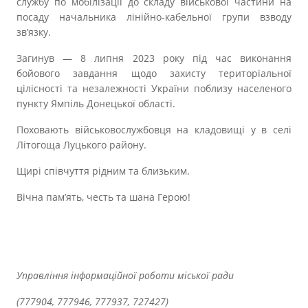
службу по мобілізації до складу військової частини на
Прозорість влади
посаду начальника лінійно-кабельної групи взводу
зв’язку.
Документи
Загинув — 8 липня 2023 року під час виконання
бойового завдання щодо захисту територіальної
цілісності та незалежності України поблизу населеного
пункту Ямпіль Донецької області.
Поховають військовослужбовця на кладовищі у в селі
Літогоща Луцького району.
Щирі співчуття рідним та близьким.
Вічна пам’ять, честь та шана Герою!
Управління інформаційної роботи міської ради
(777904, 777946, 777937, 727427)