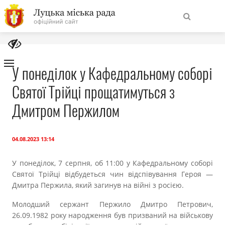
На
Знайти
головну
У понеділок у Кафедральному соборі
Святої Трійці прощатимуться з
Навігація
Про місто
сайту
Дмитром Пержилом
Міська влада
04.08.2023 13:14
Міська рада
У понеділок, 7 серпня, об 11:00 у Кафедральному соборі
Святої Трійці відбудеться чин відспівування Героя —
Бюджет
Дмитра Пержила, який загинув на війні з росією.
Публічна інформація
Молодший сержант Пержило Дмитро Петрович,
26.09.1982 року народження був призваний на військову