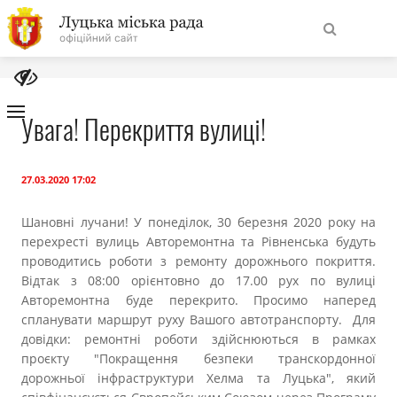
На
Знайти
головну
Увага! Перекриття вулиці!
Навігація
Про місто
сайту
27.03.2020 17:02
Міська влада
Шановні лучани! У понеділок, 30 березня 2020 року на
перехресті вулиць Авторемонтна та Рівненська будуть
проводитись роботи з ремонту дорожнього покриття.
Міська рада
Відтак з 08:00 орієнтовно до 17.00 рух по вулиці
Авторемонтна буде перекрито. Просимо наперед
Бюджет
спланувати маршрут руху Вашого автотранспорту. Для
довідки: ремонтні роботи здійснюються в рамках
Публічна інформація
проєкту "Покращення безпеки транскордонної
дорожньої інфраструктури Хелма та Луцька", який