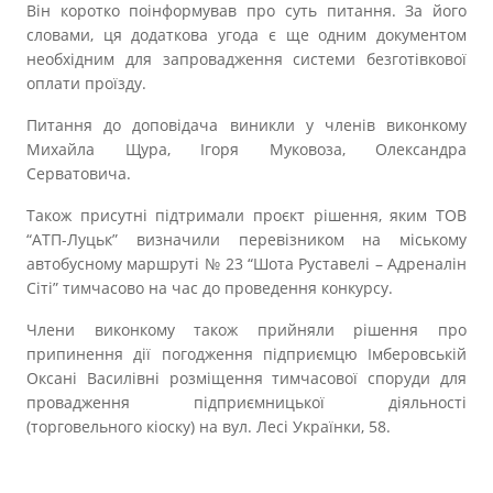
Прозорість влади
Він коротко поінформував про суть питання. За його
словами, ця додаткова угода є ще одним документом
необхідним для запровадження системи безготівкової
Документи
оплати проїзду.
Питання до доповідача виникли у членів виконкому
Михайла Щура, Ігоря Муковоза, Олександра
Серватовича.
Також присутні підтримали проєкт рішення, яким ТОВ
“АТП-Луцьк” визначили перевізником на міському
автобусному маршруті № 23 “Шота Руставелі – Адреналін
Сіті” тимчасово на час до проведення конкурсу.
Члени виконкому також прийняли рішення про
припинення дії погодження підприємцю Імберовській
Оксані Василівні розміщення тимчасової споруди для
провадження підприємницької діяльності
(торговельного кіоску) на вул. Лесі Українки, 58.