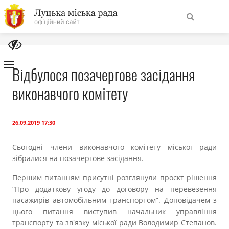
На
Знайти
головну
Відбулося позачергове засідання
виконавчого комітету
Навігація
Про місто
сайту
Міська влада
26.09.2019 17:30
Сьогодні члени виконавчого комітету міської ради
Міська рада
зібралися на позачергове засідання.
Першим питанням присутні розглянули проєкт рішення
Бюджет
“Про додаткову угоду до договору на перевезення
пасажирів автомобільним транспортом”. Доповідачем з
Публічна інформація
цього питання виступив начальник управління
транспорту та зв'язку міської ради Володимир Степанов.