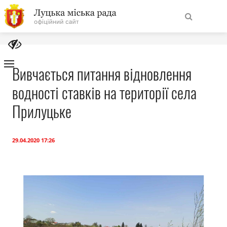
На
Знайти
головну
Вивчається питання відновлення
водності ставків на території села
Навігація
Про місто
сайту
Прилуцьке
Міська влада
29.04.2020 17:26
Міська рада
Бюджет
Публічна інформація