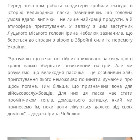
Перед початком роботи кондитери зробили екскурс в
історію великодньої паски, зазначивши, що головна
умова вдалої випічки – не лише найкращі продукти, а й
атмосфера приготування. У зв’язку з цим заступник
Луцького міського голови Ірина Чебелюк зазначила, що
береться до справи з вірою в Збройні сили та перемогу
України.
“Зрозуміло, що в час постійних хвилювань за ситуацію в
країні важко зберігати позитивний настрій. Але ми
розуміємо, що великодня пасочка – це особливий хліб,
приготування якого неможливо починати, думаючи про
щось погане. Тим більше, що призначена вона для
військовослужбовців. Для них ця паска має стати
промінчиком тепла, домашнього затишку, який ми
принесемо їм, поки вони лікуються далеко від своїх
домівок”, – додала Ірина Чебелюк.