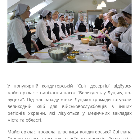
Прозорість влади
Документи
У популярній кондитерській “Світ десертів” відбувся
майстерклас з випікання пасок “Великдень у Луцьку, по-
луцьки”. Під час заходу жінки Луцької громади готували
великодній хліб для військовослужбовців з інших
регіонів України, які лікуються у медичних закладах
міста та області.
Майстерклас провела власниця кондитерської Світлана
Скопюк разом із командою своїх працівників. До участі у