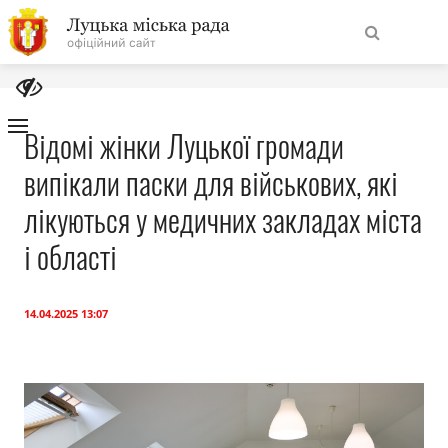
На
Знайти
головну
Відомі жінки Луцької громади
випікали паски для військових, які
Навігація
Про місто
сайту
лікуються у медичних закладах міста
Міська влада
і області
Міська рада
14.04.2025 13:07
Бюджет
Публічна інформація