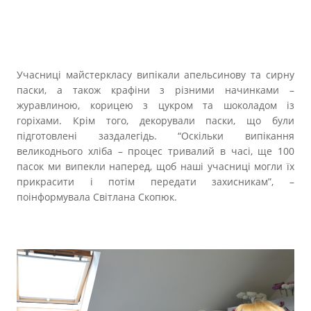
Учасниці майстеркласу випікали апельсинову та сирну
паски, а також крафіни з різними начинками –
журавлиною, корицею з цукром та шоколадом із
горіхами. Крім того, декорували паски, що були
підготовлені заздалегідь. “Оскільки випікання
великоднього хліба – процес тривалий в часі, ще 100
пасок ми випекли наперед, щоб наші учасниці могли їх
прикрасити і потім передати захисникам”, –
поінформувала Світлана Скопюк.