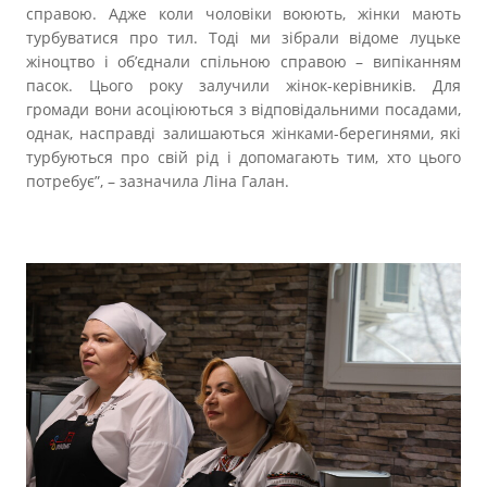
справою. Адже коли чоловіки воюють, жінки мають
турбуватися про тил. Тоді ми зібрали відоме луцьке
жіноцтво і об’єднали спільною справою – випіканням
пасок. Цього року залучили жінок-керівників. Для
громади вони асоціюються з відповідальними посадами,
однак, насправді залишаються жінками-берегинями, які
турбуються про свій рід і допомагають тим, хто цього
потребує”, – зазначила Ліна Галан.