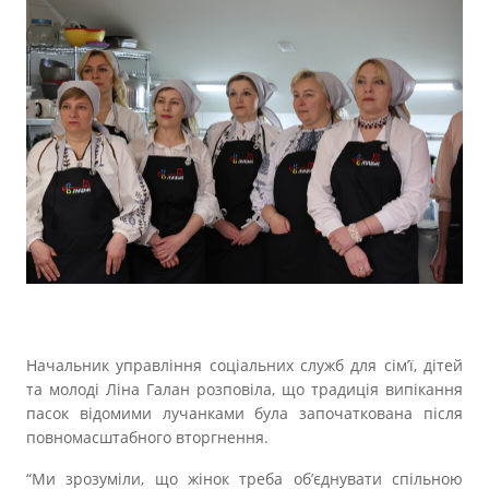
Начальник управління соціальних служб для сім’ї, дітей
та молоді Ліна Галан розповіла, що традиція випікання
пасок відомими лучанками була започаткована після
повномасштабного вторгнення.
“Ми зрозуміли, що жінок треба об’єднувати спільною