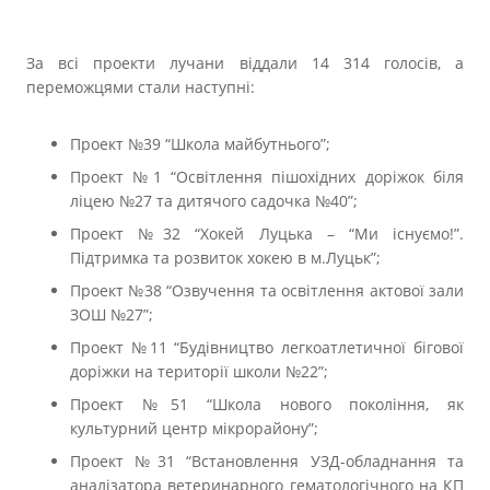
За всі проекти лучани віддали 14 314 голосів, а
переможцями стали наступні:
Проект №39 “Школа майбутнього”;
Проект №1 “Освітлення пішохідних доріжок біля
ліцею №27 та дитячого садочка №40”;
Проект №32 “Хокей Луцька – “Ми існуємо!”.
Підтримка та розвиток хокею в м.Луцьк”;
Проект №38 “Озвучення та освітлення актової зали
ЗОШ №27”;
Проект №11 “Будівництво легкоатлетичної бігової
доріжки на території школи №22”;
Проект №51 “Школа нового покоління, як
культурний центр мікрорайону”;
Проект №31 “Встановлення УЗД-обладнання та
аналізатора ветеринарного гематологічного на КП