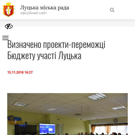
На
Знайти
головну
Визначено проекти-переможці
Бюджету участі Луцька
Навігація
Про місто
сайту
Міська влада
15.11.2018 16:27
Міська рада
Бюджет
Публічна інформація