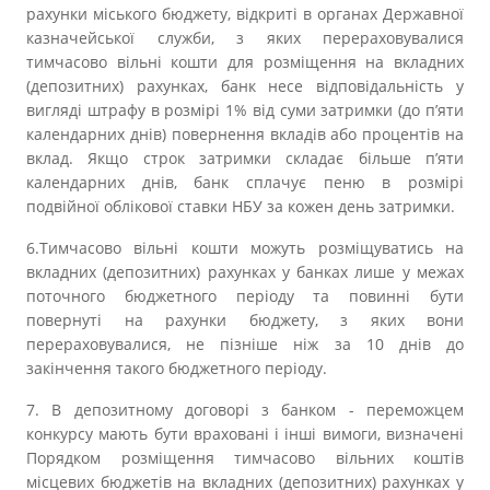
рахунки міського бюджету, відкриті в органах Державної
казначейської служби, з яких перераховувалися
тимчасово вільні кошти для розміщення на вкладних
(депозитних) рахунках, банк несе відповідальність у
вигляді штрафу в розмірі 1% від суми затримки (до п’яти
календарних днів) повернення вкладів або процентів на
вклад. Якщо строк затримки складає більше п’яти
календарних днів, банк сплачує пеню в розмірі
подвійної облікової ставки НБУ за кожен день затримки.
6.Тимчасово вільні кошти можуть розміщуватись на
вкладних (депозитних) рахунках у банках лише у межах
поточного бюджетного періоду та повинні бути
повернуті на рахунки бюджету, з яких вони
перераховувалися, не пізніше ніж за 10 днів до
закінчення такого бюджетного періоду.
7. В депозитному договорі з банком - переможцем
конкурсу мають бути враховані і інші вимоги, визначені
Порядком розміщення тимчасово вільних коштів
місцевих бюджетів на вкладних (депозитних) рахунках у