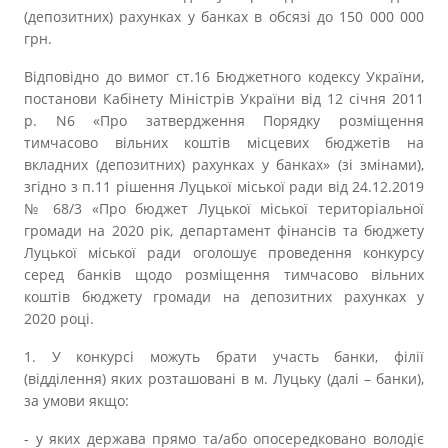
Прозорість влади
(депозитних) рахунках у банках в обсязі до 150 000 000
грн.
Документи
Відповідно до вимог ст.16 Бюджетного кодексу України,
постанови Кабінету Міністрів України від 12 січня 2011
p. N6 «Про затвердження Порядку розміщення
тимчасово вільних коштів місцевих бюджетів на
вкладних (депозитних) рахунках у банках» (зі змінами),
згідно з п.11 рішення Луцької міської ради від 24.12.2019
№ 68/3 «Про бюджет Луцької міської територіальної
громади на 2020 рік, департамент фінансів та бюджету
Луцької міської ради оголошує проведення конкурсу
серед банків щодо розміщення тимчасово вільних
коштів бюджету громади на депозитних рахунках у
2020 році.
1. У конкурсі можуть брати участь банки, філії
(відділення) яких розташовані в м. Луцьку (далі – банки),
за умови якщо:
- у яких держава прямо та/або опосередковано володіє