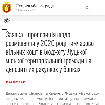
На
Знайти
головну
Заявка - пропозиція щодо
розміщення у 2020 році тимчасово
Навігація
Про місто
сайту
вільних коштів бюджету Луцької
Міська влада
міської територіальної громади на
депозитних рахунках у банках
Міська рада
Бюджет
15.01.2020 09:43
Департамент фінансів та бюджету Луцької міської ради
Публічна інформація
повідомляє про можливість розміщення тимчасово
вільних коштів бюджету громади на вкладних