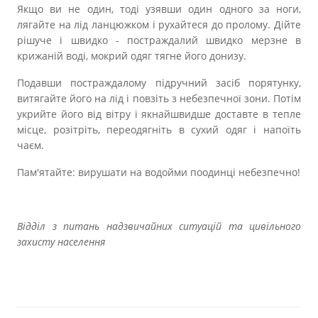
Якщо ви не один, тоді узявши один одного за ноги,
лягайте на лід ланцюжком і рухайтеся до пролому. Дійте
рішуче і швидко - постраждалий швидко мерзне в
крижаній воді, мокрий одяг тягне його донизу.
Подавши постраждалому підручний засіб порятунку,
витягайте його на лід і повзіть з небезпечної зони. Потім
укрийте його від вітру і якнайшвидше доставте в тепле
місце, розітріть, переодягніть в сухий одяг і напоїть
чаєм.
Пам'ятайте: вирушати на водойми поодинці небезпечно!
Відділ з питань надзвичайних ситуацій та цивільного
захисту населення