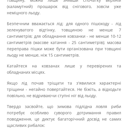
товщину, можна лише знявши спочатку верхній
(каламутний) прошарок від снігового, зовсім уже
неміцного льоду.
Безпечним вважається лід: для одного пішоходу - лід
зеленуватого відтінку, товщиною не менше 7
сантиметрів; для обладнання ковзанки - не менше 10-12
сантиметрів (масове катання - 25 сантиметрів); масова
переправа пішки може бути організована при товщині
льоду не менше, ніж 15 сантиметрів.
Катайтеся на ковзанах лише у перевірених та
обладнаних місцях.
Якщо лід почав тріщати та з'явилися характерні
тріщини - негайно повертайтеся. Не біжіть, а відходьте
повільно, не відриваючи ступні ніг від льоду.
Твердо засвойте, що зимова підлідна ловля риби
потребує особливо суворого дотримання правил
поводження, це диктує багаторічний досвід не самих
щасливих рибалок: