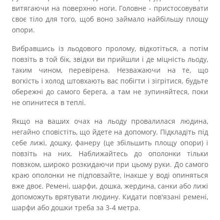
витягаючи на поверхню ноги. Головне - пристосовувати
своє тіло для того, щоб воно займало найбільшу площу
опори.
Вибравшись із льодового пролому, відкотіться, а потім
повзіть в той бік, звідки ви прийшли і де міцність льоду,
таким чином, перевірена. Незважаючи на те, що
вогкість і холод штовхають вас побігти і зігрітися, будьте
обережні до самого берега, а там не зупиняйтеся, поки
не опинитеся в теплі.
Якщо на ваших очах на льоду провалилася людина,
негайно сповістіть, що йдете на допомогу. Підкладіть під
себе лижі, дошку, фанеру (це збільшить площу опори) і
повзіть на них. Наближайтесь до ополонки тільки
повзком, широко розкидаючи при цьому руки. До самого
краю ополонки не підповзайте, інакше у воді опиняться
вже двоє. Ремені, шарфи, дошка, жердина, санки або лижі
допоможуть врятувати людину. Кидати пов'язані ремені,
шарфи або дошки треба за 3-4 метра.