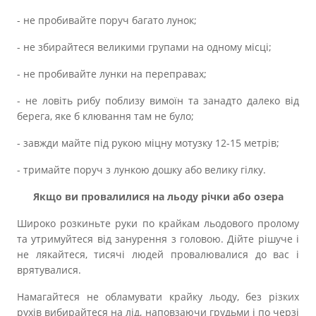
- не пробивайте поруч багато лунок;
- не збирайтеся великими групами на одному місці;
- не пробивайте лунки на переправах;
- не ловіть рибу поблизу вимоїн та занадто далеко від
берега, яке б клювання там не було;
- завжди майте під рукою міцну мотузку 12-15 метрів;
- тримайте поруч з лункою дошку або велику гілку.
Якщо ви провалилися на льоду річки або озера
Широко розкиньте руки по крайкам льодового пролому
та утримуйтеся від занурення з головою. Дійте рішуче і
не лякайтеся, тисячі людей провалювалися до вас і
врятувалися.
Намагайтеся не обламувати крайку льоду, без різких
рухів вибирайтеся на лід, наповзаючи грудьми і по черзі