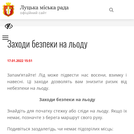
На
Знайти
головну
Заходи безпеки на льоду
Навігація
Про місто
сайту
17.01.2022 15:51
Міська влада
Запам'ятайте! Лід може підвести нас восени, взимку і
навесні. Ці заходи дозволять вам знизити ризик від
небезпеки на льоду.
Міська рада
Заходи безпеки на льоду
Бюджет
Знайдіть для початку стежку або сліди на льоду. Якщо їх
немає, позначте з берега маршрут свого руху.
Публічна інформація
Подивіться заздалегідь, чи немає підозрілих місць: