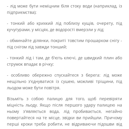
Прозорість влади
- лід може бути неміцним біля стоку води (наприклад, із
підприємства);
Документи
- тонкий або крихкий лід поблизу кущів, очерету, під
кучугурами, у місцях, де водорості вмерзли у лід;
- обминайте ділянки, покриті товстим прошарком снігу -
під снігом лід завжди тонший;
- тонкий лід і там, де б'ють ключі, де швидкий плин або
струмок впадає в річку;
- особливо обережно спускайтеся з берега: лід може
нещільно з'єднуватися із сушею, можливі тріщини, під
льодом може бути повітря.
Візьміть з собою палицю для того, щоб перевіряти
міцність льоду. Якщо після першого удару палицею на
ньому з'являється вода, лід пробивається, негайно
повертайтеся на те місце, звідки ви прийшли. Причому
перші кроки треба робити, не відриваючи підошви від