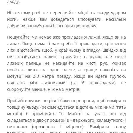
льоду.
Ні в якому разі не перевіряйте міцність льоду ударом
ноги. Інакше вам доведеться з'ясовувати, наскільки
добре ви запам'ятали і засвоїли цю пораду.
Пошукайте, чи немає вже прокладеної лижні, якщо ви на
лижах. Якщо немає і вам треба її прокладати, кріплення
лиж відстебніть (щоб, у крайньому випадку, швидко від
них позбутися), палиці тримайте в руках, але петлі
лижних палиць не накидайте на кисті рук. Рюкзак
повісьте лише на одне плече, а краще волочіть на
мотузці на 2-3 метра позаду. Якщо ви йдете групою,
відстань між лижниками (та й пішоходами) не
скорочуйте менше, ніж на 5 метрів.
Пробийте лунки по різні боки переправи, щоб виміряти
товщину льоду, (рекомендується відстань між ними п'ять
метрів) і проміряйте їх. Майте на увазі, що лід
складається з двох прошарків - верхнього (каламутного) і
нижнього (прозорого і міцного). Виміряти точну