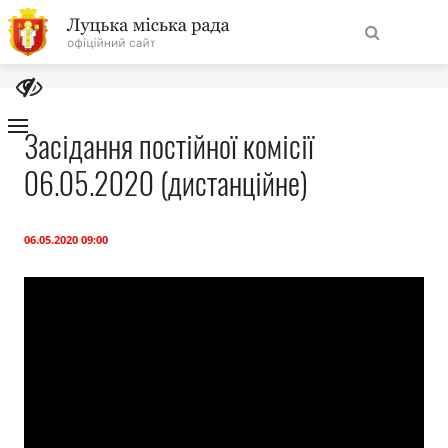
На
Знайти
головну
Засідання постійної комісії
06.05.2020 (дистанційне)
Навігація
Про місто
сайту
Міська влада
06.05.2020 09:00
Міська рада
Бюджет
Публічна інформація