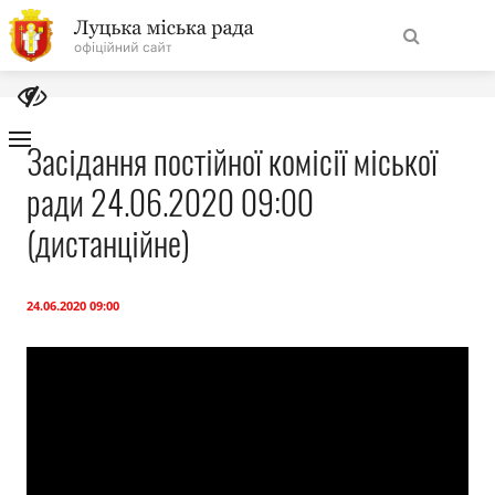
На
Знайти
головну
Засідання постійної комісії міської
ради 24.06.2020 09:00
Навігація
Про місто
сайту
(дистанційне)
Міська влада
24.06.2020 09:00
Міська рада
Бюджет
Публічна інформація