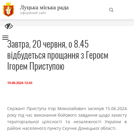
На
Знайти
головну
Завтра, 20 червня, о 8.45
відбудеться прощання з Героєм
Навігація
Про місто
сайту
Ігорем Приступою
Міська влада
19.06.2024 12:43
Міська рада
Бюджет
Сержант Приступа Ігор Миколайович загинув 15.06.2024
року під час виконання бойового завдання щодо захисту
Публічна інформація
територіальної цілісності та незалежності України в
районі населеного пункту Скучне Донецької області.