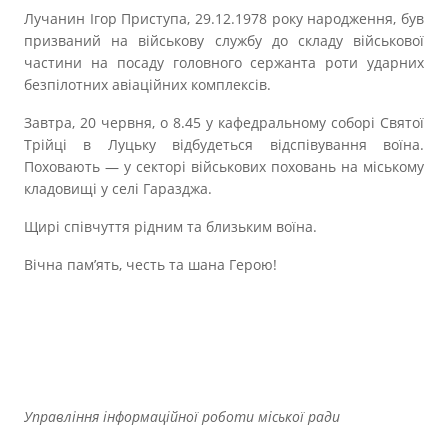
Прозорість влади
Лучанин Ігор Приступа, 29.12.1978 року народження, був
призваний на військову службу до складу військової
частини на посаду головного сержанта роти ударних
Документи
безпілотних авіаційних комплексів.
Завтра, 20 червня, о 8.45 у кафедральному соборі Святої
Трійці в Луцьку відбудеться відспівування воїна.
Поховають — у секторі військових поховань на міському
кладовищі у селі Гаразджа.
Щирі співчуття рідним та близьким воїна.
Вічна пам’ять, честь та шана Герою!
Управління інформаційної роботи міської ради