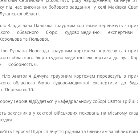
натолій Сергійович (25.09.1970 року народження) загинув 3
ку під час виконання бойового завдання у селі Макіївка Сват
Луганської області.
тіло Владислава Павлюка траурним кортежем перевезуть з пр
ького обласного бюро судово-медичної експертизи 
Корольова та Польової.
тіло Руслана Новосада траурним кортежем перевезуть з при
кого обласного бюро судово-медичної експертизи до вул. К
м — Соборності, 6.
 тіло Анатолія Дячука траурним кортежем перевезуть з при
ького обласного бюро судово-медичної експертизи до буд
ті Перемоги, 10.
орону Героїв відбудеться у кафедральному соборі Святої Трійці о
ть захисників у секторі військових поховань на міському кла
разджа.
ам’ять Героям! Щирі співчуття рідним та близьким загиблих воїн