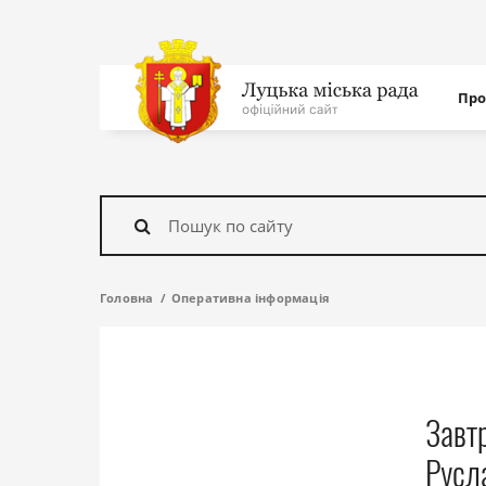
Нав
Про
с
На
головну
Знайти
Головна
Оперативна інформація
Завт
Русл