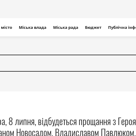
ігація
 місто
Міська влада
Міська рада
Бюджет
Публічна ін
айту
ра, 8 липня, відбудеться прощання з Геро
аном Новосадом, Владиславом Павлюком,