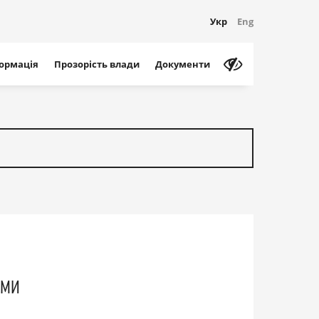
Укр
Eng
формація
Прозорість влади
Документи
ями