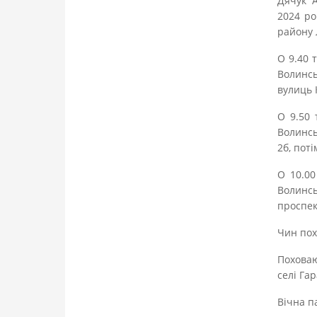
Дячук А
2024 ро
району 
О 9.40 
Волинс
вулиць 
О 9.50 
Волинсь
2б, поті
О 10.00
Волинс
проспек
Чин пох
Поховаю
селі Га
Вічна п