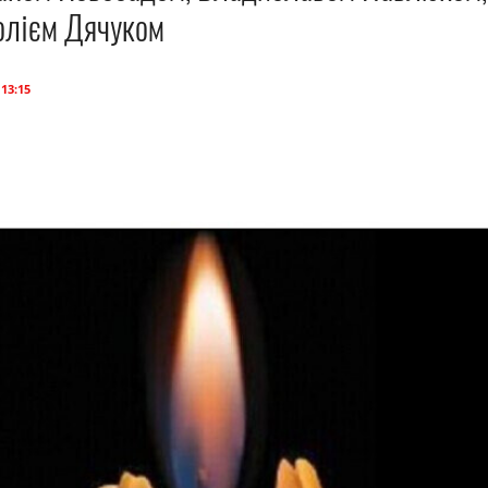
олієм Дячуком
 13:15