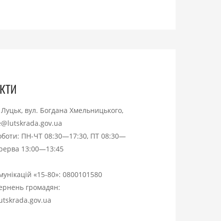
кти
. Луцьк, вул. Богдана Хмельницького,
ce@lutskrada.gov.ua
оботи: ПН-ЧТ 08:30—17:30, ПТ 08:30—
ерерва 13:00—13:45
омунікацій «15-80»:
0800101580
вернень громадян:
utskrada.gov.ua