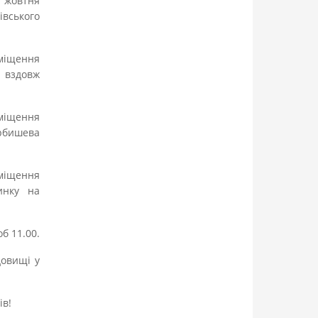
1 жовтня
івського
иміщення
вздовж
міщення
арбишева
міщення
инку на
б 11.00.
довищі у
ів!