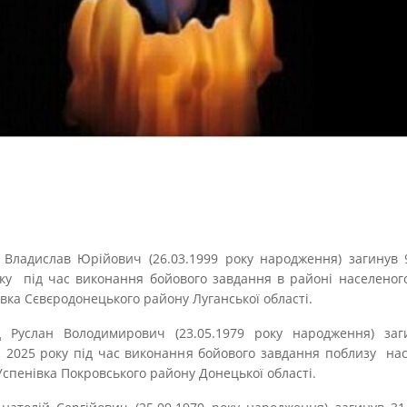
Владислав Юрійович (26.03.1999 року народження) загинув 
ку під час виконання бойового завдання в районі населеног
івка Сєвєродонецького району Луганської області.
д Руслан Володимирович (23.05.1979 року народження) заг
 2025 року під час виконання бойового завдання поблизу на
Успенівка Покровського району Донецької області.