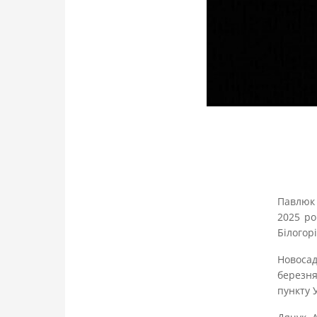
Павлюк 
2025 ро
Білогор
Новоса
березня
пункту 