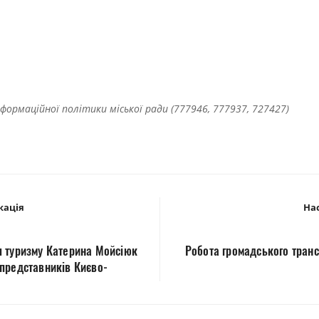
нформаційної політики міської ради (777946, 777937, 727427)
кація
Нас
 туризму Катерина Мойсіюк
Робота громадського транс
представників Києво-
коли та Aspen Institute