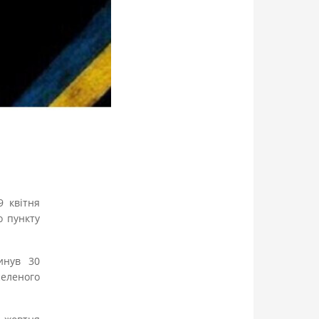
9 квітня
о пункту
инув 30
селеного