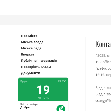
Про місто
Конта
Міська влада
Міська рада
Бюджет
43025, м
Публічна інформація
19
/
offi
Прозорість влади
Графік р
Документи
16:15, п
Відділ к
Відділ з
scargy@l