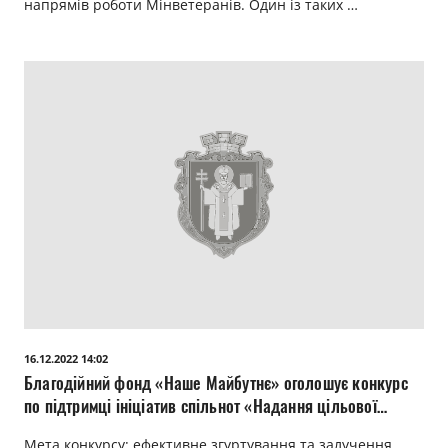
напрямів роботи Мінветеранів. Один із таких …
16.12.2022 14:02
Благодійний фонд «Наше Майбутнє» оголошує конкурс
по підтримці ініціатив спільнот «Надання цільової
благодійної допомоги ініціативним групам спільнот»
Мета конкурсу: ефективне згуртування та залучення