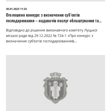
Прозорість влади
30.01.2023 11:33
Оголошено конкурс з визначення суб’єктів
Документи
господарювання – надавачів послуг облаштування та
експлуатації місць для розміщення транспортних засобів
Відповідно до рішення виконавчого комітету Луцької
міської ради від 29.12.2022 № 724-1 «Про конкурс з
визначення суб’єктів господарювання&…