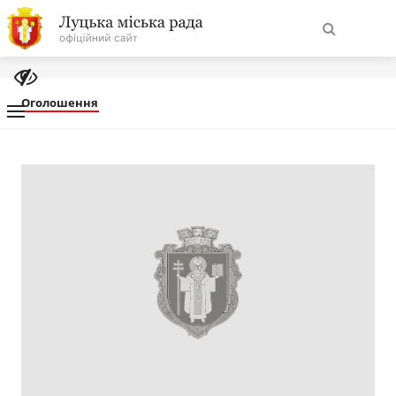
На
Знайти
головну
Оголошення
Навігація
Про місто
сайту
Міська влада
Міська рада
Бюджет
Публічна інформація