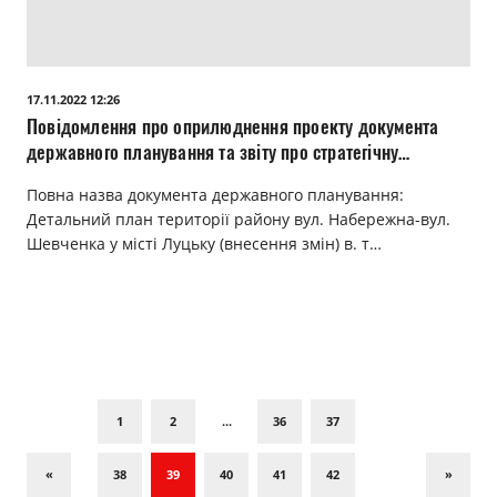
17.11.2022 12:26
Повідомлення про оприлюднення проекту документа
державного планування та звіту про стратегічну
екологічну оцінку
Повна назва документа державного планування:
Детальний план території району вул. Набережна-вул.
Шевченка у місті Луцьку (внесення змін) в. т…
1
2
...
36
37
«
38
39
40
41
42
»