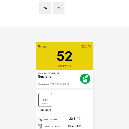
...
74
75