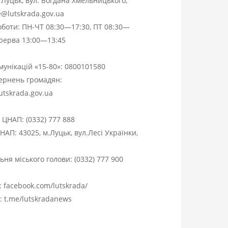
. Луцьк, вул. Богдана Хмельницького,
ce@lutskrada.gov.ua
оботи: ПН-ЧТ 08:30—17:30, ПТ 08:30—
ерерва 13:00—13:45
омунікацій «15-80»:
0800101580
вернень громадян:
utskrada.gov.ua
я ЦНАП:
(0332) 777 888
НАП: 43025, м.Луцьк, вул.Лесі Українки,
ня міського голови:
(0332) 777 900
:
facebook.com/lutskrada/
m:
t.me/lutskradanews