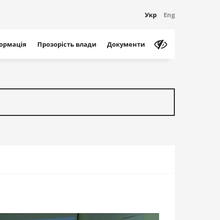
Укр
Eng
формація
Прозорість влади
Документи