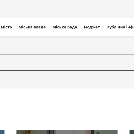
ігація
 місто
Міська влада
Міська рада
Бюджет
Публічна ін
айту