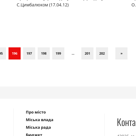
С.Цимбалюком (17.04.12)
О
95
196
197
198
199
...
201
202
»
Про місто
Конта
Міська влада
Міська рада
Бюджет