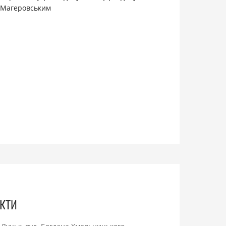
.Магеровським
кти