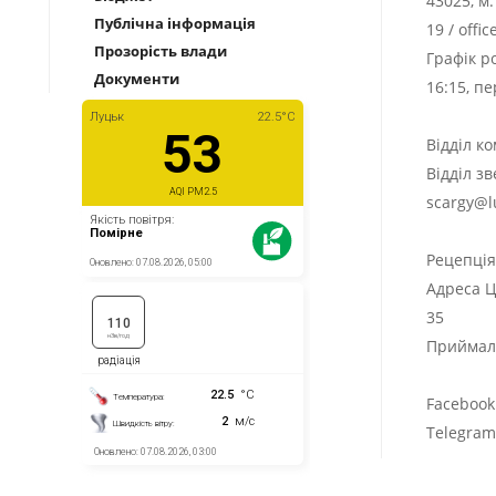
43025, м
Публічна інформація
19
/
offi
Прозорість влади
Графік р
Документи
16:15, п
Відділ к
Відділ з
scargy@l
Рецепці
Адреса Ц
35
Приймаль
Facebook
Telegra