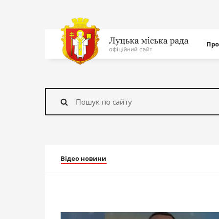
Нав
Про
с
На
головну
Знайти
Відео новини