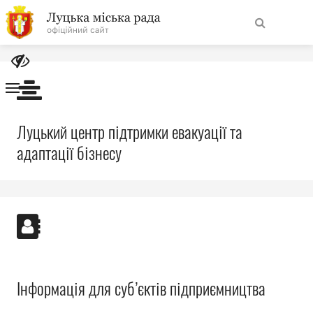
На
Знайти
головну
Навігація
Луцький центр підтримки евакуації та
Про місто
сайту
адаптації бізнесу
Міська влада
Міська рада
Бюджет
Публічна інформація
Інформація для суб’єктів підприємництва