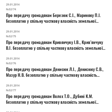
29.01.2014
жилого будинку, господарських будівель і споруд на
№52/74
вул. Крушельницької, 26
Про передачу громадянам Березюк С.І., Мариняку П.І.
безоплатно у спільну часткову власність земельної
ділянки для будівництва і обслуговування жилого
29.01.2014
будинку, господарських будівель і споруд на вул.
№52/75
Олексія Шума, 23
Про передачу громадянам Кривянчуку І.В., Крив’янчуку
В.І. безоплатно у спільну часткову власність земельної
ділянки для будівництва і обслуговування жилого
29.01.2014
будинку, господарських будівель і споруд на вул.
№52/76
Степовій, 117
Про передачу громадянам Денисюк Л.І., Денисюку С.В.,
Мазур Н.В. безоплатно у спільну часткову власність
земельної ділянки для будівництва і обслуговування
29.01.2014
жилого будинку, господарських будівель і споруд на
№52/77
вул. Франка, 28
Про передачу громадянам Волох Т.О., Дубині К.М.
безоплатно у спільну часткову власність земельної
ділянки для будівництва і обслуговування жилого