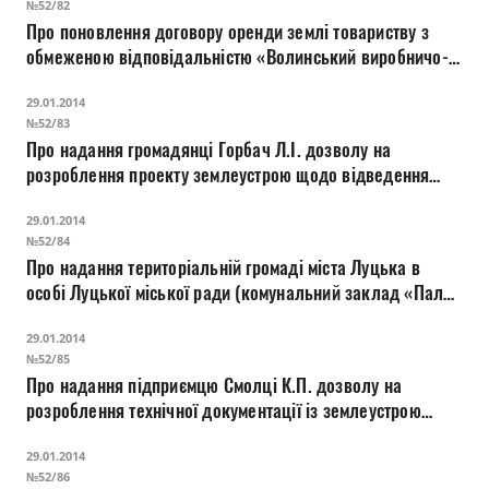
№52/82
вул. Верещагіна
Про поновлення договору оренди землі товариству з
обмеженою відповідальністю «Волинський виробничо-
комерційний комбінат» для обслуговування кафе-бару
29.01.2014
на вул. Плитниці, 1
№52/83
Про надання громадянці Горбач Л.І. дозволу на
розроблення проекту землеустрою щодо відведення
земельної ділянки для будівництва та обслуговування
29.01.2014
кафе, бару та офісних приміщень на вул. Словацького, 7
№52/84
Про надання територіальній громаді міста Луцька в
особі Луцької міської ради (комунальний заклад «Палац
культури міста Луцька») та підприємцю Грибенюк А.І.
29.01.2014
дозволу на розроблення проекту землеустрою щодо
№52/85
відведення земельної ділянки для обслуговування
Про надання підприємцю Смолці К.П. дозволу на
розроблення технічної документації із землеустрою
щодо встановлення меж земельної ділянки в натурі (на
29.01.2014
місцевості) на вул. Гнідавській, 42
№52/86