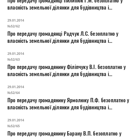
Про передачу громадянці Пилипюк Г.М. безоплатно у
Прозорість влади
власність земельної ділянки для будівництва і
обслуговування жилого будинку, господарських
Документи
29.01.2014
будівель і споруд на вул. Степовій, 3
№52/62
Про передачу громадянці Радчук Л.С. безоплатно у
власність земельної ділянки для будівництва і
обслуговування жилого будинку, господарських
29.01.2014
будівель і споруд на вул. Тимірязєва, 8
№52/63
Про передачу громадянину Філіпчуку В.І. безоплатно у
власність земельної ділянки для будівництва і
обслуговування жилого будинку, господарських
29.01.2014
будівель і споруд на вул. Тополевій, 7
№52/64
Про передачу громадянину Ярмолюку П.Ф. безоплатно у
власність земельної ділянки для будівництва і
обслуговування жилого будинку, господарських
29.01.2014
будівель і споруд на вул. Туполєва, 28
№52/65
Про передачу громадянину Барану В.П. безоплатно у