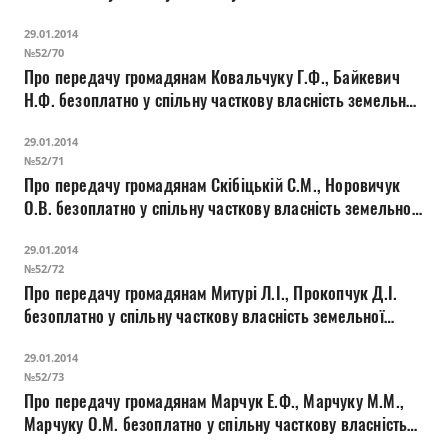
ділянки для будівництва і обслуговування жилого
29.01.2014
будинку, господарських будівель і споруд на вул.
№52/70
Баженова, 10
Про передачу громадянам Ковальчуку Г.Ф., Байкевич
Н.Ф. безоплатно у спільну часткову власність земельної
ділянки для будівництва і обслуговування жилого
29.01.2014
будинку, господарських будівель і споруд на вул.
№52/71
Баранова, 3
Про передачу громадянам Скібіцькій С.М., Норовичук
О.В. безоплатно у спільну часткову власність земельної
ділянки для будівництва і обслуговування жилого
29.01.2014
будинку, господарських будівель і споруд на вул.
№52/72
Вишенського, 12
Про передачу громадянам Митурі Л.І., Прокопчук Д.І.
безоплатно у спільну часткову власність земельної
ділянки для будівництва і обслуговування жилого
29.01.2014
будинку, господарських будівель і споруд на вул.
№52/73
Ковельській, 91
Про передачу громадянам Марчук Е.Ф., Марчуку М.М.,
Марчуку О.М. безоплатно у спільну часткову власність
земельної ділянки для будівництва і обслуговування