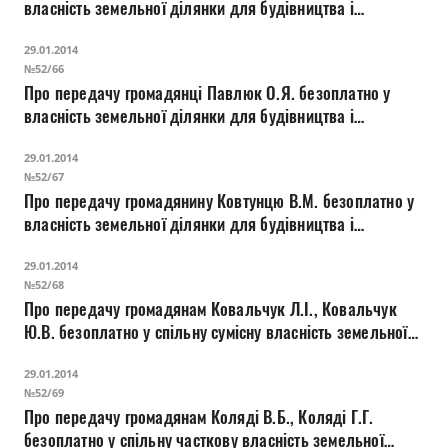
власність земельної ділянки для будівництва і
обслуговування жилого будинку, господарських
29.01.2014
будівель і споруд на вул. Фурманова, 12
№52/66
Про передачу громадянці Павлюк О.Я. безоплатно у
власність земельної ділянки для будівництва і
обслуговування жилого будинку, господарських
29.01.2014
будівель і споруд на вул. Шпитальній, 10
№52/67
Про передачу громадянину Ковтунцю В.М. безоплатно у
власність земельної ділянки для будівництва і
обслуговування жилого будинку, господарських
29.01.2014
будівель і споруд на вул. Щусева, 15а
№52/68
Про передачу громадянам Ковальчук Л.І., Ковальчук
Ю.В. безоплатно у спільну сумісну власність земельної
ділянки для будівництва і обслуговування жилого
29.01.2014
будинку, господарських будівель і споруд на вул.
№52/69
Старова, 10
Про передачу громадянам Коляді В.Б., Коляді Г.Г.
безоплатно у спільну часткову власність земельної