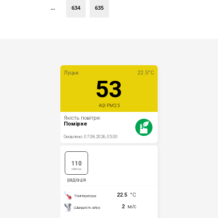
...
634
635