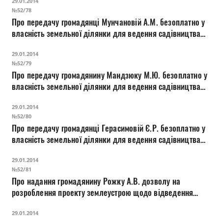
29.01.2014
будинку, господарських будівель і споруд на вул.
№52/78
Хотимській, 35
Про передачу громадянці Мунчановій А.М. безоплатно у
власність земельної ділянки для ведення садівництва
на вул. Дубнівській в садівничому товаристві «Маяк»
29.01.2014
№35а
№52/79
Про передачу громадянину Мандзюку М.Ю. безоплатно у
власність земельної ділянки для ведення садівництва
на вул. Дубнівській в садівничому товаристві «Маяк»
29.01.2014
№361а
№52/80
Про передачу громадянці Герасимовій Є.Р. безоплатно у
власність земельної ділянки для ведення садівництва
на вул. Дубнівській в садівничому товаристві «Маяк»
29.01.2014
№585
№52/81
Про надання громадянину Рожку А.В. дозволу на
розроблення проекту землеустрою щодо відведення
земельної ділянки для будівництва та обслуговування
29.01.2014
жилого будинку, господарських будівель і споруд на