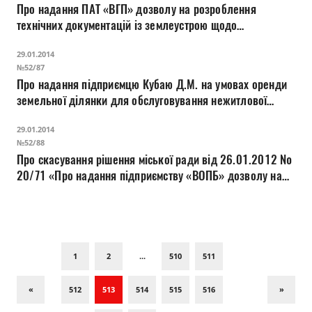
Про надання ПАТ «ВГП» дозволу на розроблення
технічних документацій із землеустрою щодо
встановлення меж земельних ділянок в натурі (на
29.01.2014
місцевості) на вул. Георгія Гонгадзе, 25
№52/87
Про надання підприємцю Кубаю Д.М. на умовах оренди
земельної ділянки для обслуговування нежитлової
будівлі на вул. Карбишева, 2
29.01.2014
№52/88
Про скасування рішення міської ради від 26.01.2012 №
20/71 «Про надання підприємству «ВОПБ» дозволу на
розроблення проекту землеустрою щодо відведення
земельної ділянки для обслуговування приміщення
бібліотеки на пр-ті Молоді, 4»
1
2
...
510
511
«
512
513
514
515
516
»