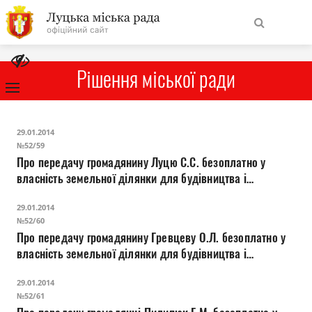
На
Знайти
головну
Рішення міської ради
Навігація
Про місто
29.01.2014
сайту
№52/59
Про передачу громадянину Луцю С.С. безоплатно у
Міська влада
власність земельної ділянки для будівництва і
обслуговування жилого будинку, господарських
Міська рада
29.01.2014
будівель і споруд на вул. Салтикова-Щедріна, 34
№52/60
Про передачу громадянину Гревцеву О.Л. безоплатно у
Бюджет
власність земельної ділянки для будівництва і
обслуговування жилого будинку, господарських
Публічна інформація
29.01.2014
будівель і споруд на вул. Ставки, 14
№52/61