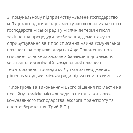
3. Комунальному підприємству «Зелене господарство
м.Луцька» надати департаменту житлово-комунального
господарств міської ради у місячний термін після
закінчення процедури розбирання, демонтажу та
оприбуткування звіт про списання майна комунальної
власності за формою додатка 4 до Положення про
списання основних засобів з балансів підприємств,
установ та організацій комунальної власності
територіальної громади м. Луцька затвердженого
рішенням Луцької міської ради від 24.04.2013 № 40/122.
4.
Контроль за виконанням цього рішення покласти на
постійну комісію міської ради з питань житлово-
комунального господарства, екології, транспорту та
енергозбереження (Гриб В.П.).