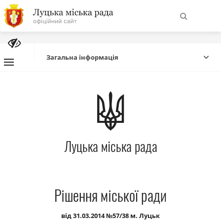
На
Знайти
головну
Загальна інформація
Навігація
Про місто
сайту
Міська влада
Луцька міська рада
Міська рада
Бюджет
Рішення міської ради
Публічна інформація
від 31.03.2014 №57/38 м. Луцьк