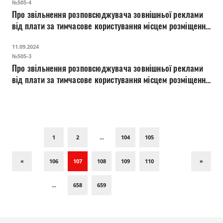
№505-4
батальйону спеціального призначення Окремої
Про звільнення розповсюджувача зовнішньої реклами
президентської бригади «Досвідчені командири цінують
від плати за тимчасове користування місцем розміщення
життя»
засобів зовнішньої реклами на період розміщення
11.09.2024
інформації щодо вшанування пам’яті Героя України,
№505-3
молодшого лейтенанта Фадєєнка Олега Віталійовича
Про звільнення розповсюджувача зовнішньої реклами
від плати за тимчасове користування місцем розміщення
засобів зовнішньої реклами на період розміщення
мотиваційної кампанії 68-ї окремої єгерської бригади
імені Олекси Довбуша «Мешканці Луцька боронять
нашу землю»
1
2
...
104
105
«
106
107
108
109
110
»
...
658
659