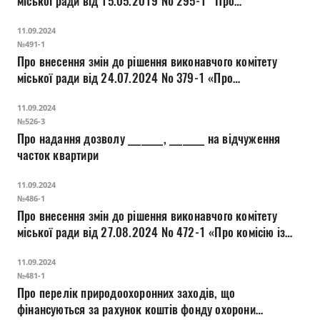
міської ради від 15.05.2019 № 295-1 “Про
Прозорість влади
затвердження переліку зупинок міського електро- та
11.09.2024
автомобільного транспорту регулярних пасажирських
Документи
№491-1
перевезень”
Про внесення змін до рішення виконавчого комітету
міської ради від 24.07.2024 № 379-1 «Про
затвердження мережі міських автобусних маршрутів
11.09.2024
загального користування Луцької міської територіальної
№526-3
громади»
Про надання дозволу ________, ________ на відчуження
часток квартири
11.09.2024
№486-1
Про внесення змін до рішення виконавчого комітету
міської ради від 27.08.2024 № 472-1 «Про комісію із
встановлення факту здійснення особою постійного
11.09.2024
догляду»
№481-1
Про перелік природоохоронних заходів, що
фінансуються за рахунок коштів фонду охорони