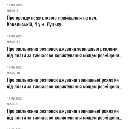
11.09.2024
№506-1
Про оренду нежитлового приміщення на вул.
Ковельській, 4 у м. Луцьку
11.09.2024
№505-11
Про звільнення розповсюджувача зовнішньої реклами
від плати за тимчасове користування місцем розміщення
засобів зовнішньої реклами на період розміщення
11.09.2024
інформації щодо підтримки військових і їхніх родин
№505-10
«Разом з тобою в найтяжчі часи»
Про звільнення розповсюджувачів зовнішньої реклами
від плати за тимчасове користування місцем розміщення
засобів зовнішньої реклами на період розміщення
11.09.2024
інформації Національної гвардії України «Зроби свій
№505-9
вибір»
Про звільнення розповсюджувачів зовнішньої реклами
від плати за тимчасове користування місцем розміщення
засобів зовнішньої реклами на період розміщення