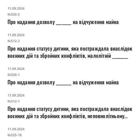
навколишнього природного середовища Луцької міської
11.09.2024
територіальної громади у 2024 році у новій редакції
№526-2
Про надання дозволу ________ на відчуження майна
11.09.2024
№512-2
Про надання статусу дитини, яка постраждала внаслідок
воєнних дій та збройних конфліктів, малолітній ________
11.09.2024
№526-1
Про надання дозволу ________ на відчуження майна
11.09.2024
№512-1
Про надання статусу дитини, яка постраждала внаслідок
воєнних дій та збройних конфліктів, неповнолітньому
________
11.09.2024
№525-18