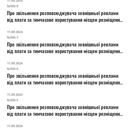
11.09.2024
рекрутингової кампанії 100-ї окремої бригади Збройних
№505-8
Сил України «СТАЛЕВА СОТКА – ХОРОБРИМ БОГ
Про звільнення розповсюджувача зовнішньої реклами
ДОПОМАГАЄ»
від плати за тимчасове користування місцем розміщення
засобів зовнішньої реклами на період розміщення
11.09.2024
агітаційної кампанії щодо проходження військової
№505-7
служби у Десантно-штурмових військах Збройних Сил
Про звільнення розповсюджувача зовнішньої реклами
України
від плати за тимчасове користування місцем розміщення
засобів зовнішньої реклами на період розміщення
11.09.2024
рекрутингової кампанії «Запрошуємо до лав
№505-6
Волинського підрозділу Національної гвардії України»
Про звільнення розповсюджувача зовнішньої реклами
від плати за тимчасове користування місцем розміщення
засобів зовнішньої реклами на період розміщення
11.09.2024
мобілізаційної кампанії 13-ї бригади Національної
№505-5
гвардії України «Хартія»
Про звільнення розповсюджувача зовнішньої реклами
від плати за тимчасове користування місцем розміщення
засобів зовнішньої реклами на період розміщення
11.09.2024
інформації щодо мотиваційної кампанії 21-го окремого