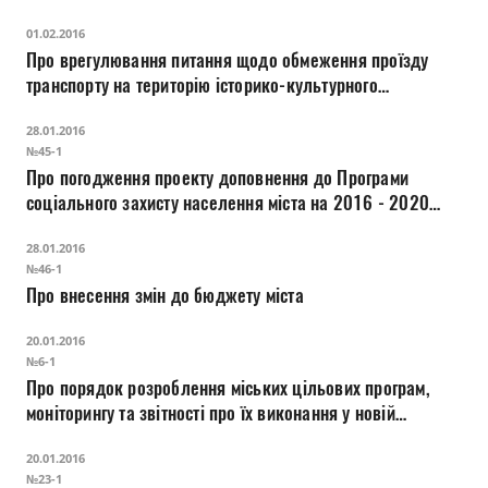
заповідника у місті Луцьку (Проект за результатами
01.02.2016
круглого столу)
Про врегулювання питання щодо обмеження проїзду
транспорту на територію історико-культурного
заповідника у місті Луцьку (Проект за результатами
28.01.2016
круглого столу)
№45-1
Про погодження проекту доповнення до Програми
соціального захисту населення міста на 2016 - 2020
роки
28.01.2016
№46-1
Про внесення змін до бюджету міста
20.01.2016
№6-1
Про порядок розроблення міських цільових програм,
моніторингу та звітності про їх виконання у новій
редакції
20.01.2016
№23-1