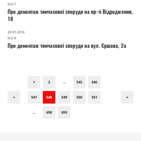
№3-7
Про демонтаж тимчасової споруди на пр-ті Відродження,
18
20.01.2016
№3-8
Про демонтаж тимчасової споруди на вул. Єршова, 2а
1
2
...
545
546
«
547
548
549
550
551
»
...
658
659