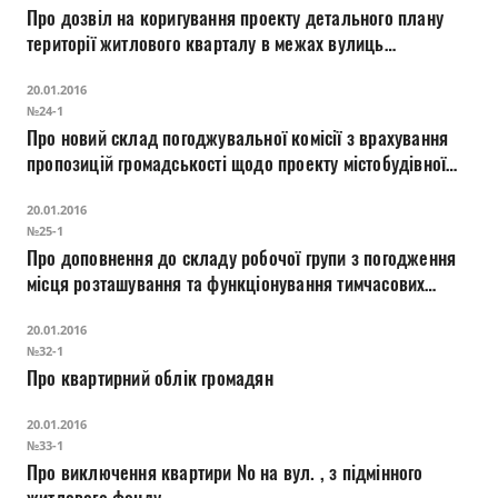
Про дозвіл на коригування проекту детального плану
території житлового кварталу в межах вулиць
Львівської, Городецької, Олени Кульчицької та
20.01.2016
Вільямса у місті Луцьку
№24-1
Про новий склад погоджувальної комісії з врахування
пропозицій громадськості щодо проекту містобудівної
документації «Детальний план території, прилеглої до
20.01.2016
автостанції №1 на вул.Конякіна, 39 у м.Луцьку»
№25-1
Про доповнення до складу робочої групи з погодження
місця розташування та функціонування тимчасових
споруд
20.01.2016
№32-1
Про квартирний облік громадян
20.01.2016
№33-1
Про виключення квартири № на вул. , з підмінного