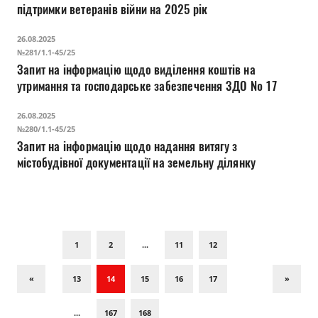
підтримки ветеранів війни на 2025 рік
26.08.2025
№281/1.1-45/25
Запит на інформацію щодо виділення коштів на
утримання та господарське забезпечення ЗДО № 17
26.08.2025
№280/1.1-45/25
Запит на інформацію щодо надання витягу з
містобудівної документації на земельну ділянку
1
2
...
11
12
«
13
14
15
16
17
»
...
167
168