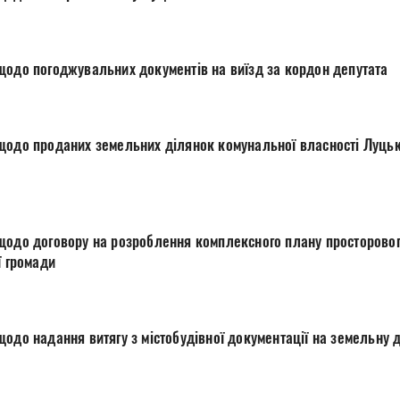
щодо погоджувальних документів на виїзд за кордон депутата
щодо проданих земельних ділянок комунальної власності Луцько
щодо договору на розроблення комплексного плану просторовог
ї громади
одо надання витягу з містобудівної документації на земельну 