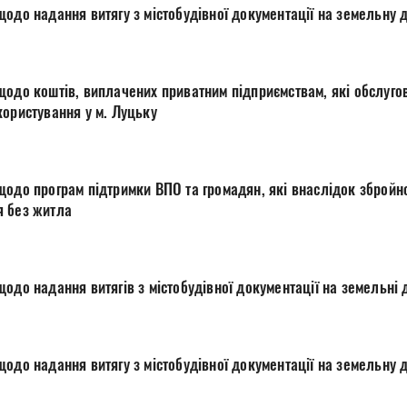
одо надання витягу з містобудівної документації на земельну 
щодо коштів, виплачених приватним підприємствам, які обслуго
користування у м. Луцьку
одо програм підтримки ВПО та громадян, які внаслідок збройної
я без житла
одо надання витягів з містобудівної документації на земельні 
одо надання витягу з містобудівної документації на земельну 