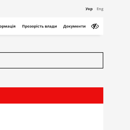
Укр
Eng
формація
Прозорість влади
Документи