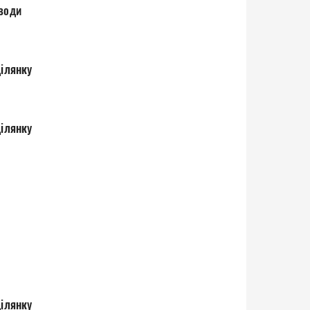
 води
ділянку
ділянку
ділянку