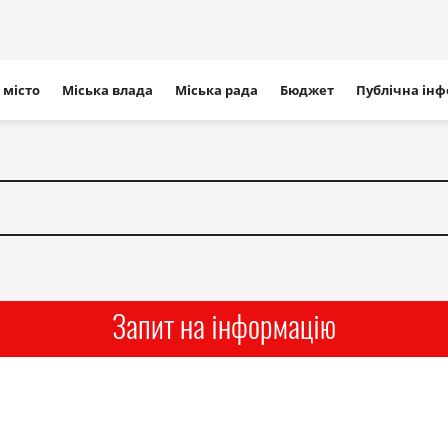
ігація
 місто
Міська влада
Міська рада
Бюджет
Публічна ін
айту
Запит на інформацію