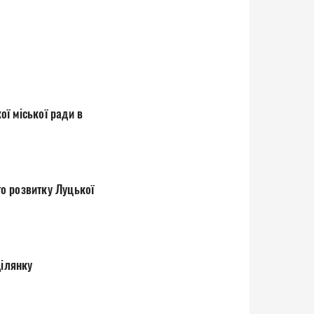
ї міської ради в
о розвитку Луцької
ділянку