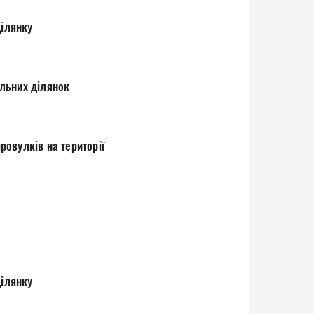
ділянку
льних ділянок
овулків на території
ділянку