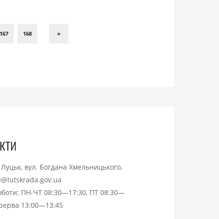
167
168
»
кти
. Луцьк, вул. Богдана Хмельницького,
ce@lutskrada.gov.ua
оботи: ПН-ЧТ 08:30—17:30, ПТ 08:30—
ерерва 13:00—13:45