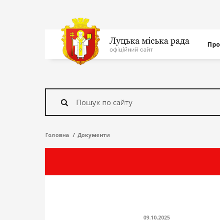
Нав
Про
с
На
головну
Знайти
Головна
Документи
09.10.2025