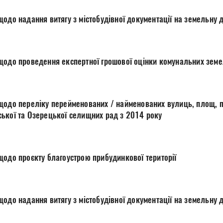
одо надання витягу з містобудівної документації на земельну 
щодо проведення експертної грошової оцінки комунальних земе
щодо переліку перейменованих / найменованих вулиць, площ, пр
ької та Озерецької селищних рад з 2014 року
щодо проєкту благоустрою прибудинкової території
одо надання витягу з містобудівної документації на земельну 