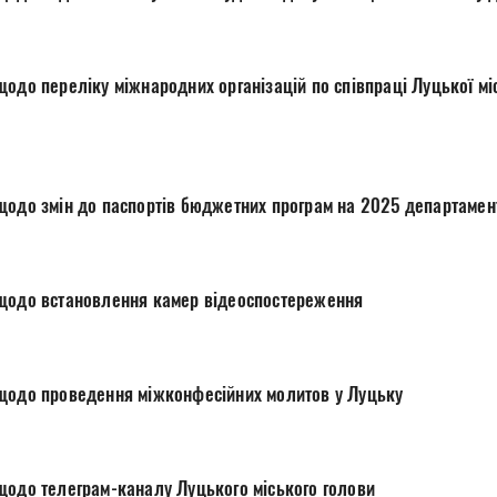
одо переліку міжнародних організацій по співпраці Луцької мі
щодо змін до паспортів бюджетних програм на 2025 департамент
щодо встановлення камер відеоспостереження
щодо проведення міжконфесійних молитов у Луцьку
щодо телеграм-каналу Луцького міського голови