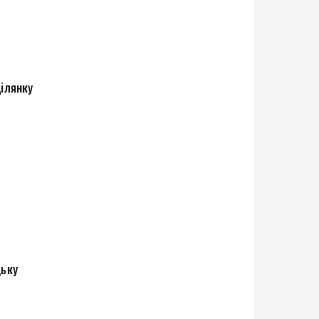
ділянку
цьку