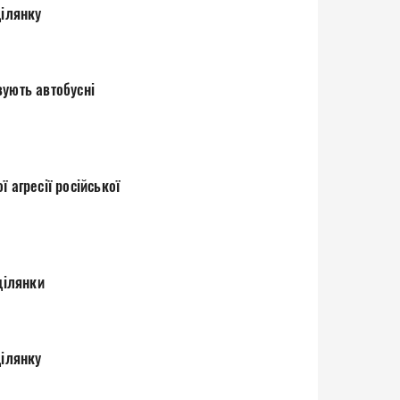
ділянку
вують автобусні
 агресії російської
ділянки
ділянку