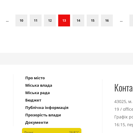
...
10
11
12
13
14
15
16
...
Про місто
Конта
Міська влада
Міська рада
Бюджет
43025, м
Публічна інформація
19
/
offi
Прозорість влади
Графік р
Документи
16:15, п