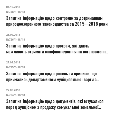
01.10.2018
№738/1-18/18
Запит на інформацію щодо контролю за дотриманням
природоохоронного законодавства за 2015—2018 роки
28.09.2018
№726/1-18/18
Запит на інформацію щодо програм, які дають
можливість отримати співфінансування на встановлення
лічильників тепла у будинку чи під'їзді
27.09.2018
№725/1-18/18
Запит на інформацію щодо рішень та приписів, що
приймались департаментом муніципальної варти з
приводу вивезення сміття в природоохоронну зону
27.09.2018
р.Стир та земельної ділянки за адресою: вул.
№724/1-18/18
Ковельська, 17
Запит на інформацію щодо документів, які готувалися
перед аукціоном з продажу комунальної земельної
ділянки за адресою: вул. Ковельська, 17