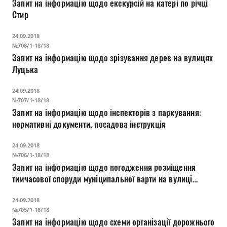
Запит на інформацію щодо екскурсій на катері по річці
Стир
24.09.2018
№708/1-18/18
Запит на інформацію щодо зрізування дерев на вулицях
Луцька
24.09.2018
№707/1-18/18
Запит на інформацію щодо інспекторів з паркування:
нормативні документи, посадова інструкція
24.09.2018
№706/1-18/18
Запит на інформацію щодо погодження розміщення
тимчасової споруди муніципальної варти на вулиці
Замковій органами Національної поліції чи МВС
24.09.2018
№705/1-18/18
Запит на інформацію щодо схеми організації дорожнього