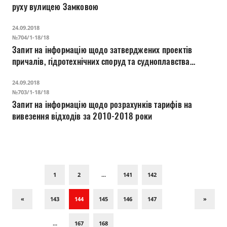
руху вулицею Замковою
24.09.2018
№704/1-18/18
Запит на інформацію щодо затверджених проектів
причалів, гідротехнічних споруд та судноплавства
річкою Стир
24.09.2018
№703/1-18/18
Запит на інформацію щодо розрахунків тарифів на
вивезення відходів за 2010-2018 роки
1
2
...
141
142
«
143
144
145
146
147
»
...
167
168