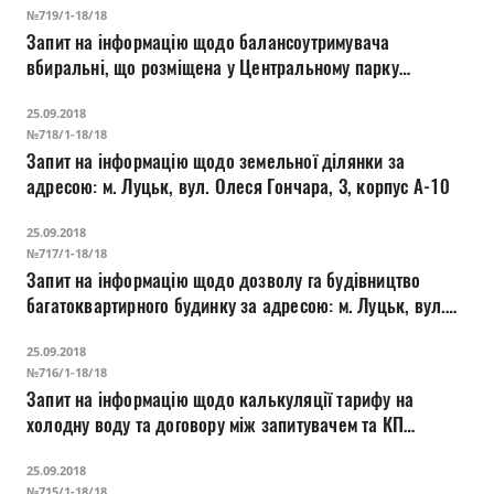
№719/1-18/18
Запит на інформацію щодо балансоутримувача
вбиральні, що розміщена у Центральному парку
відпочинку та культури імені Лесі Українки
25.09.2018
№718/1-18/18
Запит на інформацію щодо земельної ділянки за
адресою: м. Луцьк, вул. Олеся Гончара, 3, корпус А-10
25.09.2018
№717/1-18/18
Запит на інформацію щодо дозволу га будівництво
багатоквартирного будинку за адресою: м. Луцьк, вул.
Олеся Гончара, 3, корпус А-10
25.09.2018
№716/1-18/18
Запит на інформацію щодо калькуляції тарифу на
холодну воду та договору між запитувачем та КП
"Луцькводоканал"
25.09.2018
№715/1-18/18