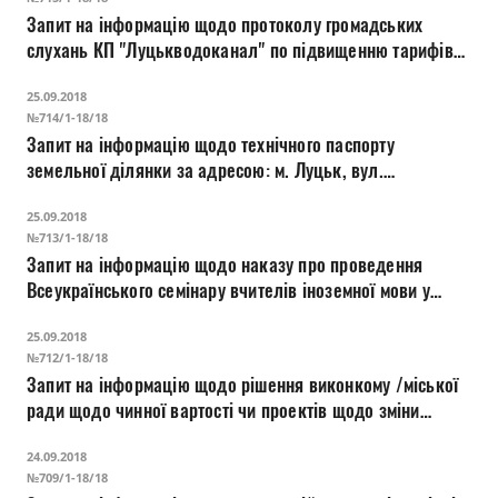
Запит на інформацію щодо протоколу громадських
слухань КП "Луцькводоканал" по підвищенню тарифів
на воду
25.09.2018
№714/1-18/18
Запит на інформацію щодо технічного паспорту
земельної ділянки за адресою: м. Луцьк, вул.
Ковельська, 17
25.09.2018
№713/1-18/18
Запит на інформацію щодо наказу про проведення
Всеукраїнського семінару вчителів іноземної мови у
гімназії №18 м. Луцька 19-21.09.2018 р. та списку
25.09.2018
учасників
№712/1-18/18
Запит на інформацію щодо рішення виконкому /міської
ради щодо чинної вартості чи проектів щодо зміни
вартості проїзду у комунальному та приватному
24.09.2018
транспорті
№709/1-18/18