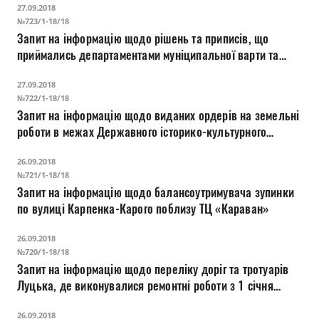
27.09.2018
№723/1-18/18
Запит на інформацію щодо рішень та приписів, що
приймались департаментами муніципальної варти та
культури стосовно МАФа на території
27.09.2018
Хрестовоздвиженської церкви (вул. Данила Галицького,
№722/1-18/18
2)
Запит на інформацію щодо виданих ордерів на земельні
роботи в межах Державного історико-культурного
заповідника у м. Луцьк в період 2017-2018 роки
26.09.2018
№721/1-18/18
Запит на інформацію щодо балансоутримувача зупинки
по вулиці Карпенка-Карого поблизу ТЦ «Караван»
26.09.2018
№720/1-18/18
Запит на інформацію щодо переліку доріг та тротуарів
Луцька, де виконувалися ремонтні роботи з 1 січня
2018 по 25 вересня 2018 року
26.09.2018