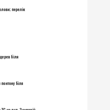
олови; перелік
 дерев біля
 понтону біля
 ТС на вул. Замковій