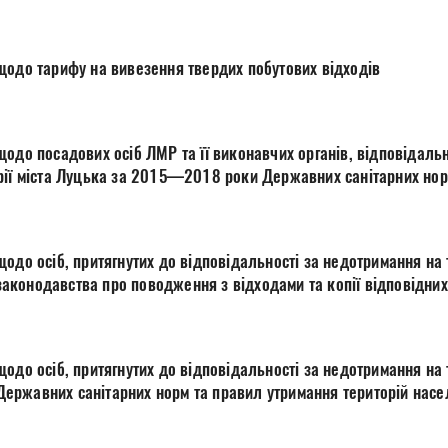
щодо тарифу на вивезення твердих побутових відходів
одо посадових осіб ЛМР та її виконавчих органів, відповідаль
рії міста Луцька за 2015—2018 роки Державних санітарних нор
населених місць
одо осіб, притягнутих до відповідальності за недотримання на 
за 2015—2018 роки законодавства про поводження з відходами та копії відповід
одо осіб, притягнутих до відповідальності за недотримання на 
за 2015—2018 роки Державних санітарних норм та правил утримання територій н