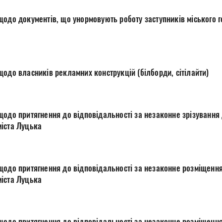
щодо документів, що унормовують роботу заступників міського г
одо власників рекламних конструкцій (білборди, сітілайти)
щодо притягнення до відповідальності за незаконне зрізування
нтрального пляжу міста Луцька
щодо притягнення до відповідальності за незаконне розміщення
іста Луцька
щодо притягнення до відповідальності за незаконне розміщення