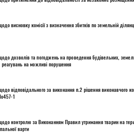
одо висновку комісії з визначення збитків по земельній ділян
щодо дозволів та погоджень на проведення будівельних, земель
м'ятки "Синагога" та реагувань на можливі порушення
щодо відповідального за виконання п.2 рішення виконавчого ком
4 №457-1
щодо контролю за Виконанням Правил утримання тварин на тери
пальної варти