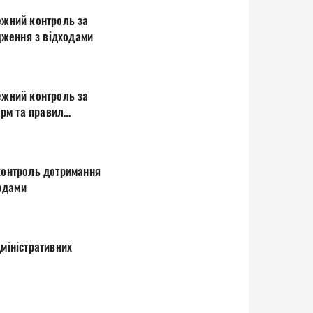
ежний контроль за
и законодавства про поводження з відходами
ежний контроль за
рм та правил
 контроль дотримання
з відходами
дміністративних