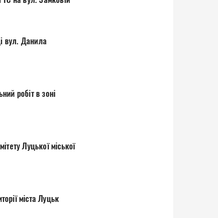
ці вул. Данила
ний робіт в зоні
ітету Луцької міської
торії міста Луцьк