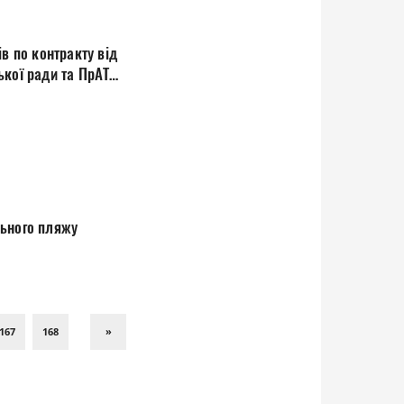
в по контракту від
 ради та ПрАТ
 причалу біля парку Лесі Українки та центрального пляжу
167
168
»