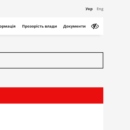
Укр
Eng
формація
Прозорість влади
Документи