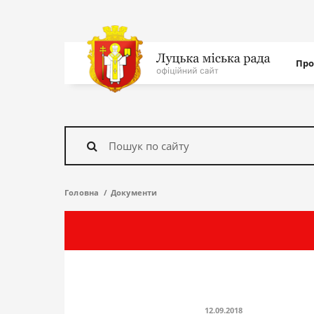
Нав
Про
с
На
головну
Знайти
Головна
Документи
12.09.2018