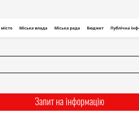
ігація
 місто
Міська влада
Міська рада
Бюджет
Публічна ін
айту
Запит на інформацію