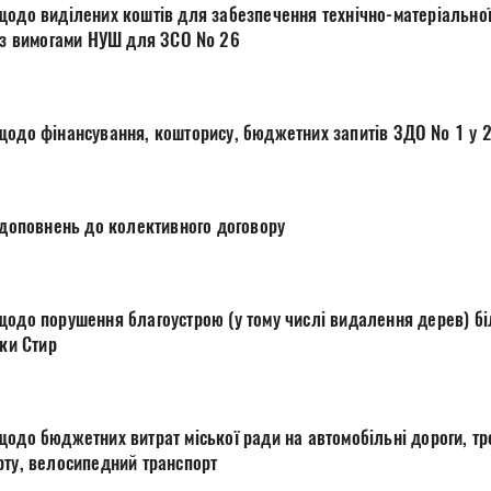
щодо виділених коштів для забезпечення технічно-матеріальної
ласів, згідно з вимогами НУШ для ЗСО № 26
щодо фінансування, кошторису, бюджетних запитів ЗДО № 1 у 2
і доповнень до колективного договору
щодо порушення благоустрою (у тому числі видалення дерев) бі
 річки Стир
одо бюджетних витрат міської ради на автомобільні дороги, тр
рту, велосипедний транспорт