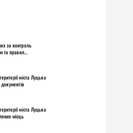
них за контроль
м та правил
території міста Луцька
них документів
території міста Луцька
аселених місць