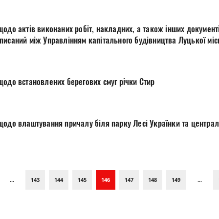
одо актів виконаних робіт, накладних, а також інших документі
исаний між Управлінням капітального будівництва Луцької міської
Ж №536"
щодо встановлених берегових смуг річки Стир
Запит на інформацію щодо влаштування
...
143
144
145
146
147
148
149
...