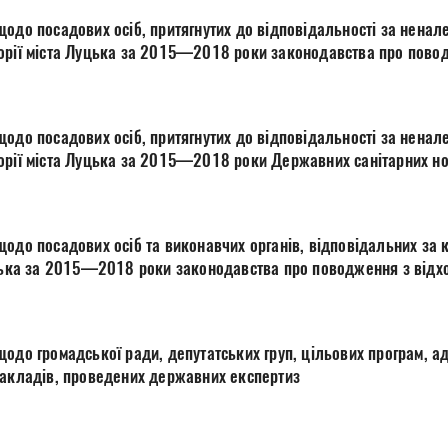
щодо посадових осіб, притягнутих до відповідальності за ненал
дотриманням на території міста Луцька за 2015—2018 рок
щодо посадових осіб, притягнутих до відповідальності за ненал
орії міста Луцька за 2015—2018 роки Державних санітарних но
населених місць
щодо посадових осіб та виконавчих органів, відповідальних за
на території міста Луцька за 2015—2018 роки законодавства про поводження 
одо громадської ради, депутатських груп, цільових програм, а
ьних закладів, проведених державних експертиз