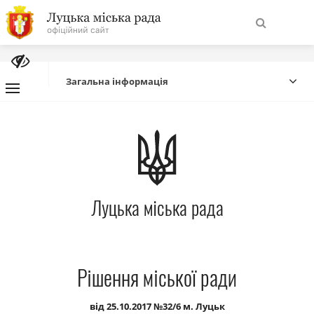
На
Знайти
головну
Загальна інформація
Навігація
Про місто
сайту
Міська влада
Луцька міська рада
Міська рада
Бюджет
Рішення міської ради
Публічна інформація
від 25.10.2017 №32/6 м. Луцьк