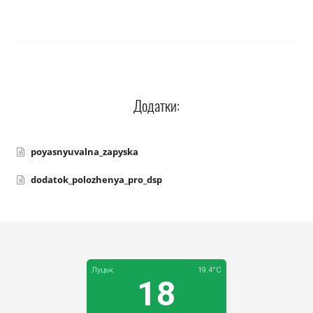
Додатки:
poyasnyuvalna_zapyska
dodatok_polozhenya_pro_dsp