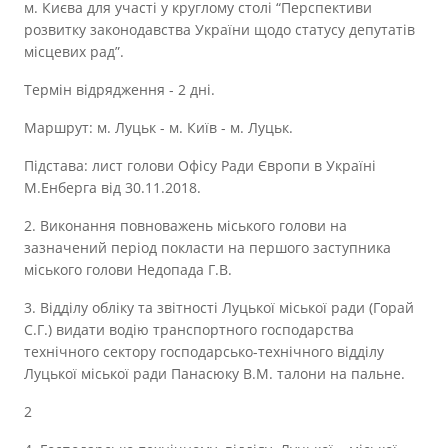
м. Києва для участі у круглому столі “Перспективи
розвитку законодавства України щодо статусу депутатів
місцевих рад”.
Термін відрядження - 2 дні.
Маршрут: м. Луцьк - м. Київ - м. Луцьк.
Підстава: лист голови Офісу Ради Європи в Україні
М.Енберга від 30.11.2018.
2. Виконання повноважень міського голови на
зазначений період покласти на першого заступника
міського голови Недопада Г.В.
3. Відділу обліку та звітності Луцької міської ради (Горай
С.Г.) видати водію транспортного господарства
технічного сектору господарсько-технічного відділу
Луцької міської ради Панасюку В.М. талони на пальне.
2