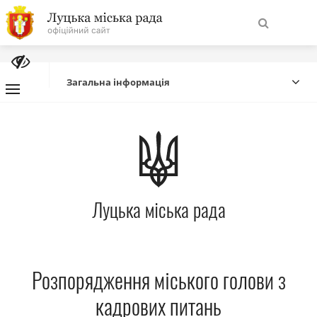
На
Знайти
головну
Загальна інформація
Навігація
Про місто
сайту
Міська влада
Луцька міська рада
Міська рада
Бюджет
Розпорядження міського голови з
Публічна інформація
кадрових питань