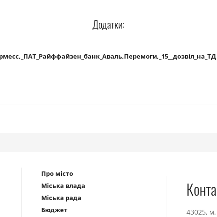
Додатки:
ермесс,_ПАТ_Райффайзен_банк_Аваль,Перемоги,_15__дозвіл_на_ТД
Про місто
Конта
Міська влада
Міська рада
Бюджет
43025, м