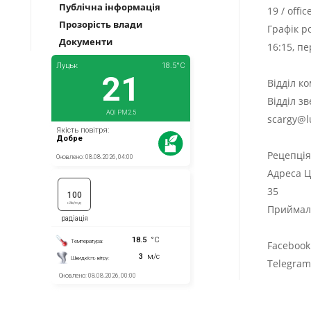
Публічна інформація
19
/
offi
Прозорість влади
Графік р
Документи
16:15, п
Відділ к
Відділ з
scargy@l
Рецепці
Адреса Ц
35
Приймаль
Facebook
Telegra