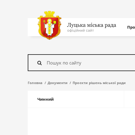
Нав
Про
с
На
головну
Знайти
Головна
Документи
Проєкти рішень міської ради
Чинний