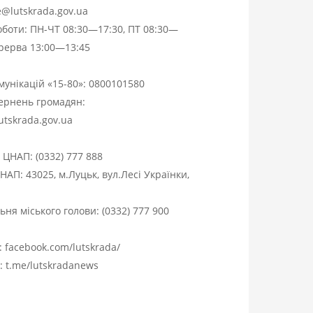
ce@lutskrada.gov.ua
оботи: ПН-ЧТ 08:30—17:30, ПТ 08:30—
ерерва 13:00—13:45
омунікацій «15-80»:
0800101580
вернень громадян:
utskrada.gov.ua
я ЦНАП:
(0332) 777 888
НАП: 43025, м.Луцьк, вул.Лесі Українки,
ня міського голови:
(0332) 777 900
:
facebook.com/lutskrada/
m:
t.me/lutskradanews