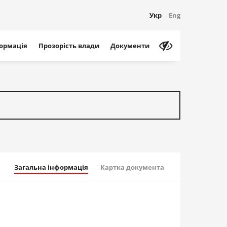
Укр
Eng
формація
Прозорість влади
Документи
Загальна інформація
Картка документа