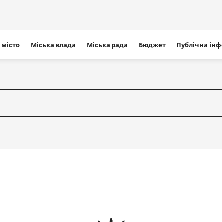
ігація
 місто
Міська влада
Міська рада
Бюджет
Публічна ін
айту