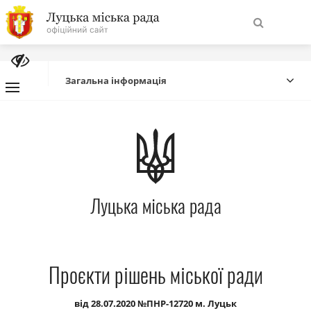
На
Знайти
головну
Загальна інформація
Навігація
Про місто
сайту
Міська влада
Луцька міська рада
Міська рада
Бюджет
Проєкти рішень міської ради
Публічна інформація
від 28.07.2020 №ПНР-12720 м. Луцьк