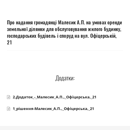
Прозорість влади
Документи
Про надання громадянці Малесик А.П. на умовах оренди
земельної ділянки для обслуговування жилого будинку,
господарських будівель і споруд на вул. Офіцерській,
21
Додатки:
2.Додаток_-_Малесик_А.П.,_Офіцерська,_21
1_рішення-Малесик_А.П.,_Офіцерська,_21