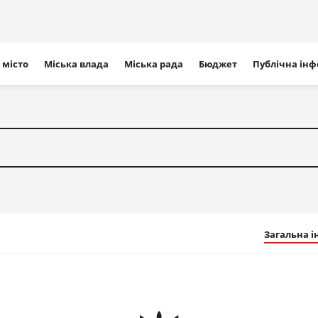
ігація
 місто
Міська влада
Міська рада
Бюджет
Публічна ін
айту
Загальна 