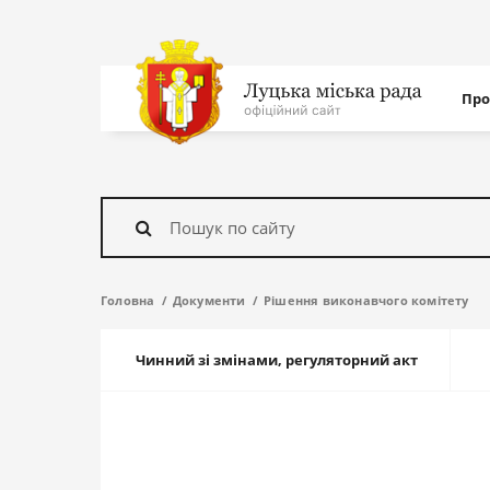
Нав
Про
с
На
головну
Знайти
Головна
Документи
Рішення виконавчого комітету
Чинний зі змінами, регуляторний акт