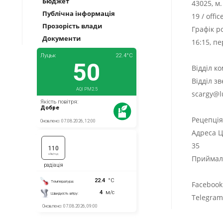
Бюджет
43025, м
Публічна інформація
19
/
offi
Прозорість влади
Графік р
Документи
16:15, п
Відділ к
Відділ з
scargy@l
Рецепці
Адреса Ц
35
Приймаль
Facebook
Telegra