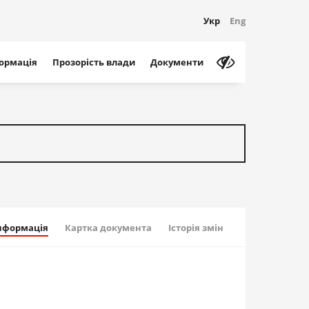
Укр
Eng
формація
Прозорість влади
Документи
інформація
Картка документа
Історія змін