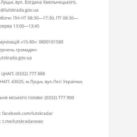
. Луцьк, вул. Богдана Хмельницького,
ce@lutskrada.gov.ua
оботи: ПН-ЧТ 08:30—17:30, ПТ 08:30—
ерерва 13:00—13:45
омунікацій «15-80»:
0800101580
вернень громадян:
utskrada.gov.ua
я ЦНАП:
(0332) 777 888
НАП: 43025, м.Луцьк, вул.Лесі Українки,
ня міського голови:
(0332) 777 900
:
facebook.com/lutskrada/
m:
t.me/lutskradanews