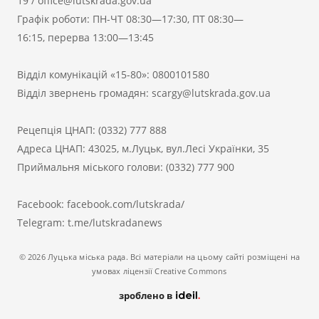
19
/
office@lutskrada.gov.ua
Графік роботи: ПН-ЧТ 08:30—17:30, ПТ 08:30—
16:15, перерва 13:00—13:45
Відділ комунікацій «15-80»:
0800101580
Відділ звернень громадян:
scargy@lutskrada.gov.ua
Рецепція ЦНАП:
(0332) 777 888
Адреса ЦНАП: 43025, м.Луцьк, вул.Лесі Українки, 35
Приймальня міського голови:
(0332) 777 900
Facebook:
facebook.com/lutskrada/
Telegram:
t.me/lutskradanews
© 2026 Луцька міська рада. Всі матеріали на цьому сайті розміщені на
умовах ліцензії Creative Commons
зроблено в