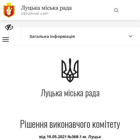
На
Знайти
головну
Загальна інформація
Навігація
Про місто
сайту
Міська влада
Луцька міська рада
Міська рада
Бюджет
Рішення виконавчого комітету
Публічна інформація
від 19.05.2021 №368-1 м. Луцьк