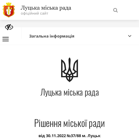
На
Знайти
головну
Загальна інформація
Навігація
Про місто
сайту
Міська влада
Луцька міська рада
Міська рада
Бюджет
Рішення міської ради
Публічна інформація
від 30.11.2022 №37/88 м. Луцьк