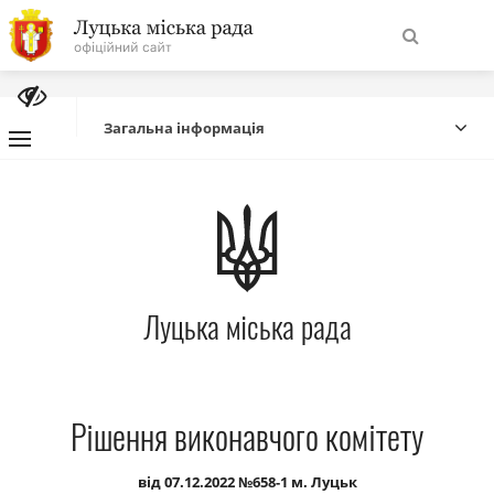
На
Знайти
головну
Загальна інформація
Навігація
Про місто
сайту
Міська влада
Луцька міська рада
Міська рада
Бюджет
Рішення виконавчого комітету
Публічна інформація
від 07.12.2022 №658-1 м. Луцьк