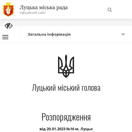
На
Знайти
головну
Загальна інформація
Навігація
Про місто
сайту
Міська влада
Луцький міський голова
Міська рада
Бюджет
Розпорядження
Публічна інформація
від 20.01.2023 №16 м. Луцьк