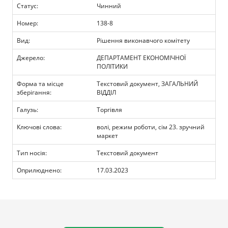
Прозорість влади
Статус:
Чинний
Номер:
138-8
Документи
Вид:
Рішення виконавчого комітету
Джерело:
ДЕПАРТАМЕНТ ЕКОНОМІЧНОЇ
ПОЛІТИКИ
Форма та місце
Текстовий документ, ЗАГАЛЬНИЙ
зберігання:
ВІДДІЛ
Галузь:
Торгівля
Ключові слова:
волі, режим роботи, сім 23. зручний
маркет
Тип носія:
Текстовий документ
Оприлюднено:
17.03.2023