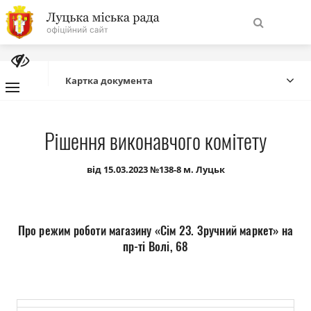
На
Знайти
головну
Картка документа
Навігація
Про місто
Рішення виконавчого комітету
сайту
Міська влада
від 15.03.2023 №138-8 м. Луцьк
Міська рада
Про режим роботи магазину «Сім 23. Зручний маркет» на
Бюджет
пр-ті Волі, 68
Публічна інформація