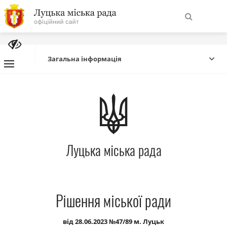
На
Знайти
головну
Загальна інформація
Навігація
Про місто
сайту
Міська влада
Луцька міська рада
Міська рада
Бюджет
Рішення міської ради
Публічна інформація
від 28.06.2023 №47/89 м. Луцьк