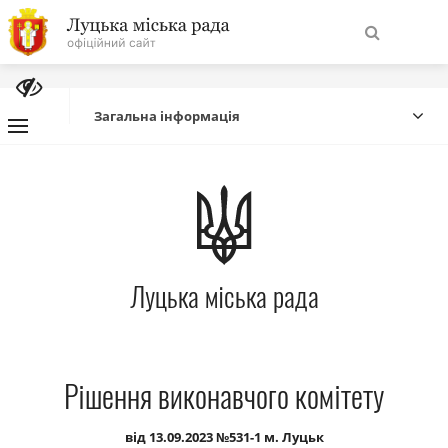
На
Знайти
головну
Загальна інформація
Навігація
Про місто
сайту
Міська влада
Луцька міська рада
Міська рада
Бюджет
Рішення виконавчого комітету
Публічна інформація
від 13.09.2023 №531-1 м. Луцьк