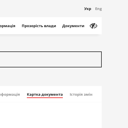
Укр
Eng
формація
Прозорість влади
Документи
інформація
Картка документа
Історія змін