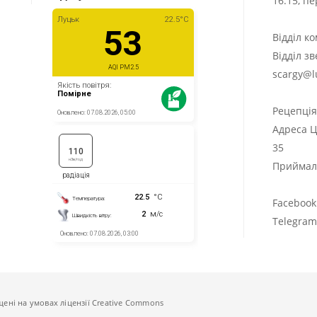
16:15, п
Відділ к
Відділ з
scargy@l
Рецепці
Адреса Ц
35
Приймаль
Facebook
Telegra
щені на умовах ліцензії Creative Commons