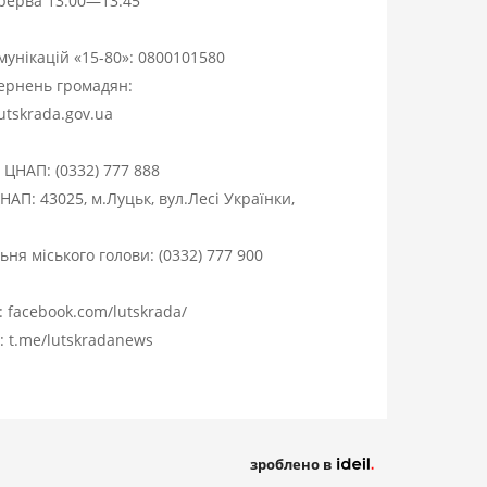
ерерва 13:00—13:45
омунікацій «15-80»:
0800101580
вернень громадян:
utskrada.gov.ua
я ЦНАП:
(0332) 777 888
НАП: 43025, м.Луцьк, вул.Лесі Українки,
ня міського голови:
(0332) 777 900
:
facebook.com/lutskrada/
m:
t.me/lutskradanews
зроблено в