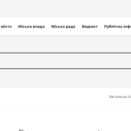
ігація
 місто
Міська влада
Міська рада
Бюджет
Публічна ін
айту
Загальна 