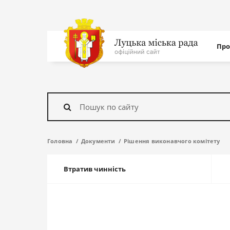
Нав
Про
с
На
головну
Знайти
Головна
Документи
Рішення виконавчого комітету
Втратив чинність