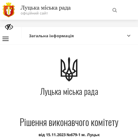
На
Знайти
головну
Загальна інформація
Навігація
Про місто
сайту
Міська влада
Луцька міська рада
Міська рада
Бюджет
Рішення виконавчого комітету
Публічна інформація
від 15.11.2023 №679-1 м. Луцьк