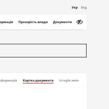
Укр
Eng
формація
Прозорість влади
Документи
інформація
Картка документа
Історія змін