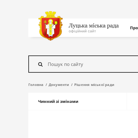
Нав
Про
с
На
головну
Знайти
Головна
Документи
Рішення міської ради
Чинний зі змінами