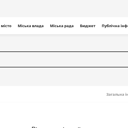
ігація
 місто
Міська влада
Міська рада
Бюджет
Публічна ін
айту
Загальна 