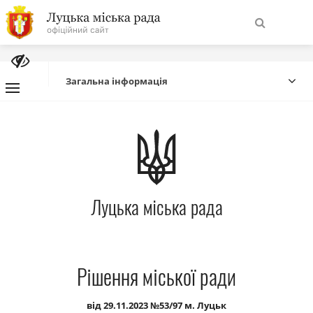
На
Знайти
головну
Загальна інформація
Навігація
Про місто
сайту
Міська влада
Луцька міська рада
Міська рада
Бюджет
Рішення міської ради
Публічна інформація
від 29.11.2023 №53/97 м. Луцьк