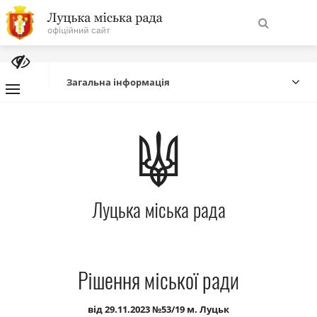
На
Знайти
головну
Загальна інформація
Навігація
Про місто
сайту
Міська влада
Луцька міська рада
Міська рада
Бюджет
Рішення міської ради
Публічна інформація
від 29.11.2023 №53/19 м. Луцьк