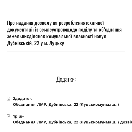
Прозорість влади
Документи
Про надання дозволу на розробленнятехнічної
документації із землеустроющодо поділу та об’єднання
земельнихділянок комунальної власності навул.
Дубнівській, 22 у м. Луцьку
Додатки:
2додаток-
Обєднання_ЛМР,_Дубнівська,_22_(Луцьккомунмаш..)
1ріш-
Обєднання_ЛМР,_Дубнівська,_22_(Луцьккомунмаш..)_дозві