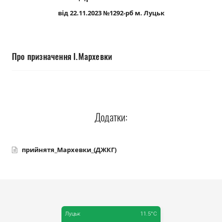
Прозорість влади
від 22.11.2023 №1292-рб м. Луцьк
Документи
Про призначення І.Мархевки
Додатки:
прийнятя_Мархевки_(ДЖКГ)