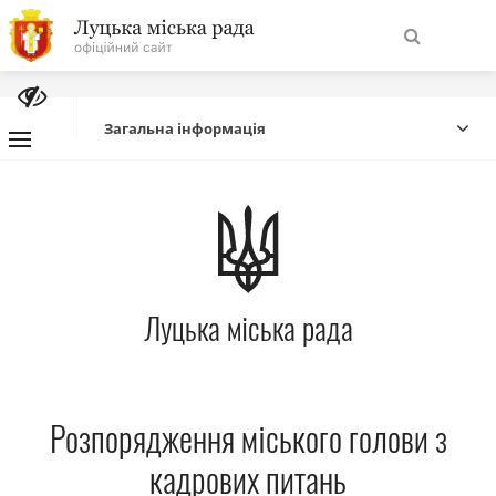
На
Знайти
головну
Загальна інформація
Навігація
Про місто
сайту
Міська влада
Луцька міська рада
Міська рада
Бюджет
Розпорядження міського голови з
Публічна інформація
кадрових питань