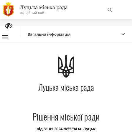
На
Знайти
головну
Загальна інформація
Навігація
Про місто
сайту
Міська влада
Луцька міська рада
Міська рада
Бюджет
Рішення міської ради
Публічна інформація
від 31.01.2024 №55/94 м. Луцьк