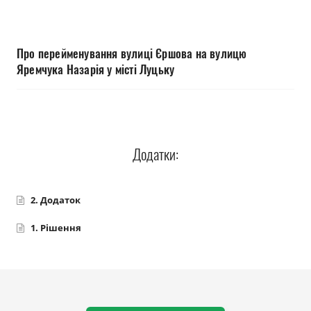
Прозорість влади
Документи
Про перейменування вулиці Єршова на вулицю
Яремчука Назарія у місті Луцьку
Додатки:
2. Додаток
1. Рішення