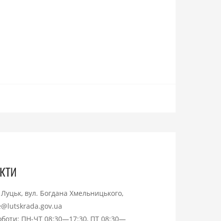
кти
. Луцьк, вул. Богдана Хмельницького,
ce@lutskrada.gov.ua
оботи: ПН-ЧТ 08:30—17:30, ПТ 08:30—