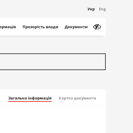
Укр
Eng
формація
Прозорість влади
Документи
Загальна інформація
Картка документа