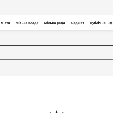
ігація
 місто
Міська влада
Міська рада
Бюджет
Публічна ін
айту