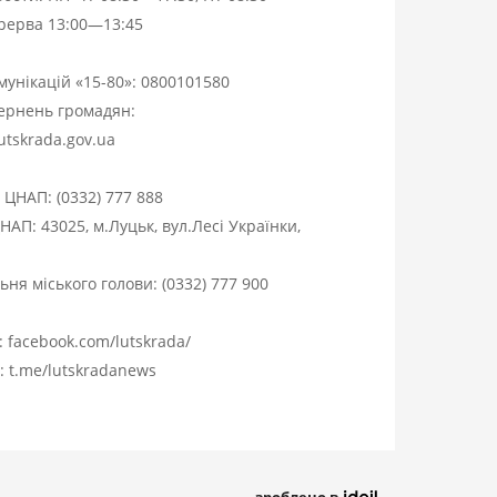
ерерва 13:00—13:45
омунікацій «15-80»:
0800101580
вернень громадян:
utskrada.gov.ua
я ЦНАП:
(0332) 777 888
НАП: 43025, м.Луцьк, вул.Лесі Українки,
ня міського голови:
(0332) 777 900
:
facebook.com/lutskrada/
m:
t.me/lutskradanews