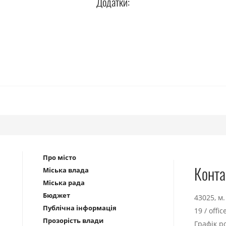
Додатки:
Про місто
Конта
Міська влада
Міська рада
Бюджет
43025, м
Публічна інформація
19
/
offi
Прозорість влади
Графік р