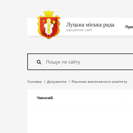
Нав
Про
с
На
головну
Знайти
Головна
Документи
Рішення виконавчого комітету
Чинний