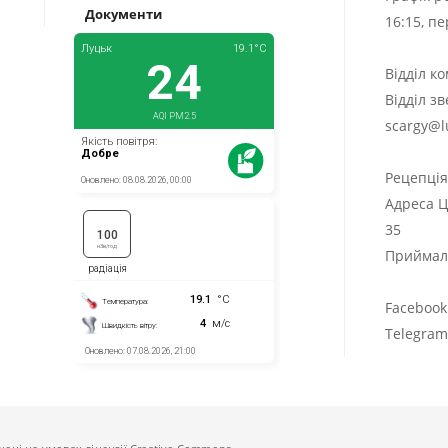
Документи
16:15, п
Відділ к
Відділ з
scargy@l
Рецепці
Адреса Ц
35
Приймаль
Facebook
Telegra