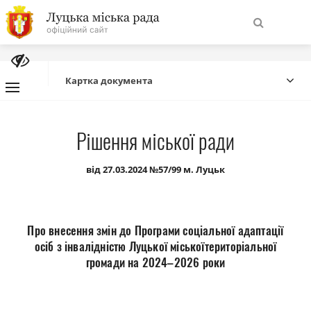
На
Знайти
головну
Картка документа
Навігація
Про місто
Рішення міської ради
сайту
Міська влада
від 27.03.2024 №57/99 м. Луцьк
Міська рада
Про внесення змін до Програми соціальної адаптації
Бюджет
осіб з інвалідністю Луцької міськоїтериторіальної
громади на 2024–2026 роки
Публічна інформація