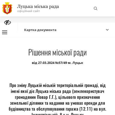
На
Знайти
головну
Картка документа
Навігація
Про місто
Рішення міської ради
сайту
Міська влада
від 27.03.2024 №57/49 м. Луцьк
Міська рада
Про зміну Луцькій міській територіальній громаді, від
Бюджет
імені якої діє Луцька міська рада (землекористувач
громадянин Повар Г.Г.), цільового призначення
земельної ділянки та надання на умовах оренди для
Публічна інформація
будівництва та обслуговування гаража (12.11) на вул.
Індустріальній, 8 у м. Луцьку