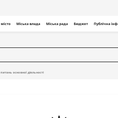
ігація
 місто
Міська влада
Міська рада
Бюджет
Публічна ін
айту
питань основної діяльності