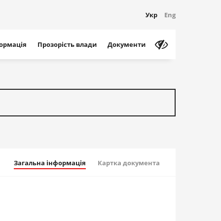
Укр
Eng
формація
Прозорість влади
Документи
Загальна інформація
Картка документа