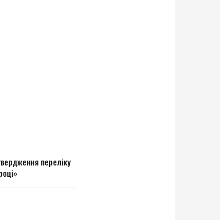
твердження переліку
році»