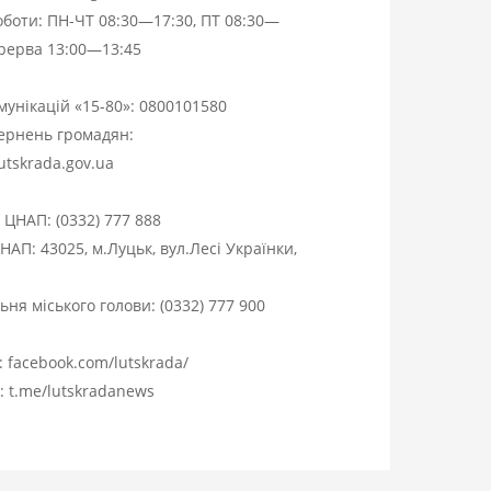
оботи: ПН-ЧТ 08:30—17:30, ПТ 08:30—
ерерва 13:00—13:45
омунікацій «15-80»:
0800101580
вернень громадян:
utskrada.gov.ua
я ЦНАП:
(0332) 777 888
НАП: 43025, м.Луцьк, вул.Лесі Українки,
ня міського голови:
(0332) 777 900
:
facebook.com/lutskrada/
m:
t.me/lutskradanews