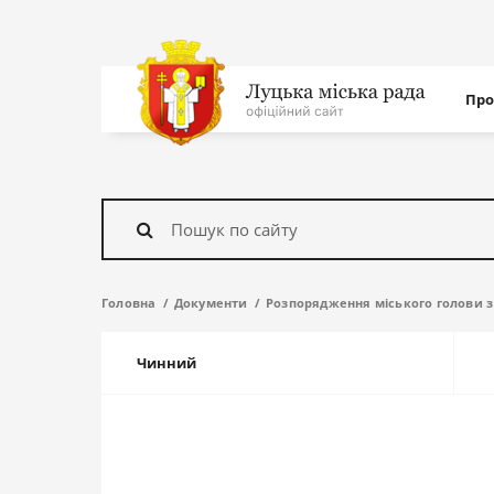
Нав
Про
с
На
головну
Знайти
Головна
Документи
Розпорядження міського голови з 
Чинний