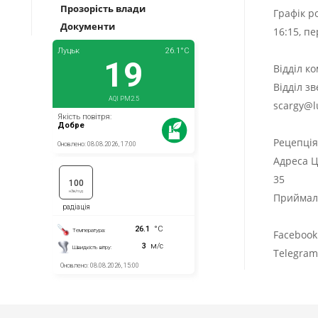
Прозорість влади
Графік р
Документи
16:15, п
Відділ к
Відділ з
scargy@l
Рецепці
Адреса Ц
35
Приймаль
Facebook
Telegra