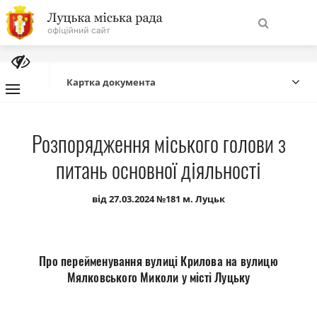
На
Знайти
головну
Картка документа
Навігація
Про місто
Розпорядження міського голови з
сайту
питань основної діяльності
Міська влада
від 27.03.2024 №181 м. Луцьк
Міська рада
Бюджет
Про перейменування вулиці Крилова на вулицю
Мялковського Миколи у місті Луцьку
Публічна інформація