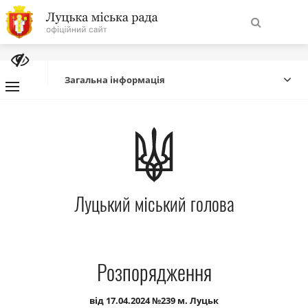
На
Знайти
головну
Загальна інформація
Навігація
Про місто
сайту
Міська влада
Луцький міський голова
Міська рада
Бюджет
Розпорядження
Публічна інформація
від 17.04.2024 №239 м. Луцьк