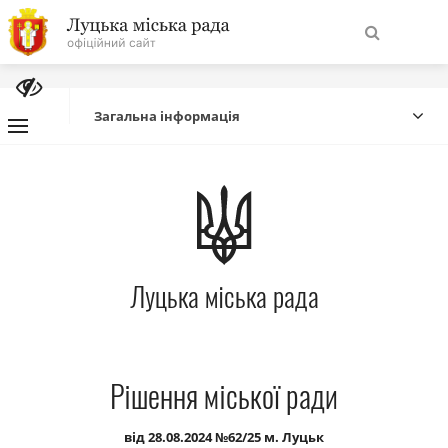
На
Знайти
головну
Загальна інформація
Навігація
Про місто
сайту
Міська влада
Луцька міська рада
Міська рада
Бюджет
Рішення міської ради
Публічна інформація
від 28.08.2024 №62/25 м. Луцьк