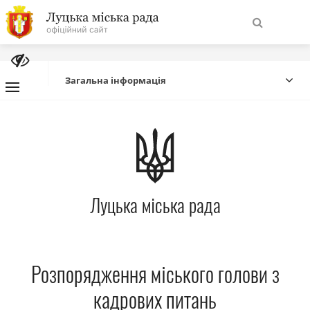
На
Знайти
головну
Загальна інформація
Навігація
Про місто
сайту
Міська влада
Луцька міська рада
Міська рада
Бюджет
Розпорядження міського голови з
Публічна інформація
кадрових питань