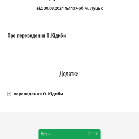
Прозорість влади
від 30.08.2024 №1137-рб м. Луцьк
Документи
Про переведення О.Кідиби
Додатки:
переведення О. Кідиби